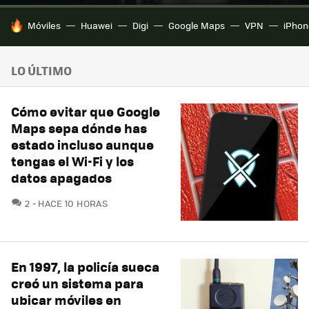
HOY SE HABLA DE
Móviles
Huawei
Digi
Google Maps
VPN
iPhon
LO ÚLTIMO
Cómo evitar que Google
Maps sepa dónde has
estado incluso aunque
tengas el Wi-Fi y los
datos apagados
COMENTARIOS
2
HACE 10 HORAS
En 1997, la policía sueca
creó un sistema para
ubicar móviles en