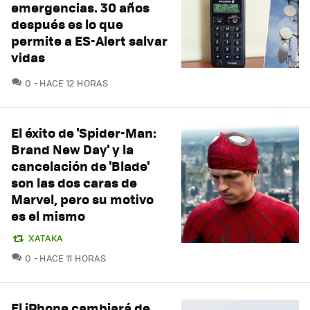
emergencias. 30 años
después es lo que
permite a ES-Alert salvar
vidas
COMENTARIOS
0
HACE 12 HORAS
El éxito de 'Spider-Man:
Brand New Day' y la
cancelación de 'Blade'
son las dos caras de
Marvel, pero su motivo
es el mismo
XATAKA
COMENTARIOS
0
HACE 11 HORAS
El iPhone cambiará de