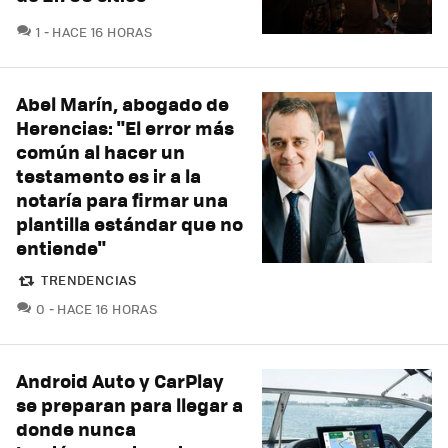
COMENTARIOS
1
HACE 16 HORAS
Abel Marín, abogado de
Herencias: "El error más
común al hacer un
testamento es ir a la
notaría para firmar una
plantilla estándar que no
entiende"
TRENDENCIAS
COMENTARIOS
0
HACE 16 HORAS
Android Auto y CarPlay
se preparan para llegar a
donde nunca