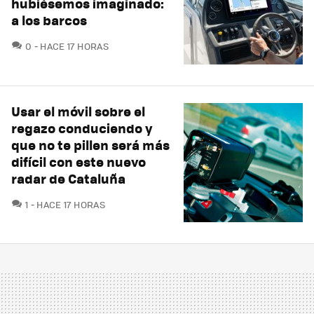
hubiésemos imaginado:
a los barcos
COMENTARIOS
0
HACE 17 HORAS
Usar el móvil sobre el
regazo conduciendo y
que no te pillen será más
difícil con este nuevo
radar de Cataluña
COMENTARIOS
1
HACE 17 HORAS