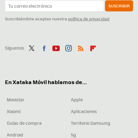
SUSCRIBIR
Suscribiéndote aceptas nuestra
política de privacidad
Síguenos
Twit
Fac
You
Inst
RSS
Flip
ter
ebo
tub
agr
boa
ok
e
am
rd
En Xataka Móvil hablamos de...
Movistar
Apple
Xiaomi
Aplicaciones
Guías de compra
Territorio Samsung
Android
5g