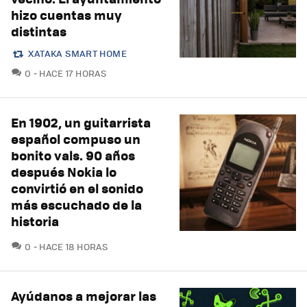
hizo cuentas muy
distintas
XATAKA SMART HOME
COMENTARIOS
0
HACE 17 HORAS
En 1902, un guitarrista
español compuso un
bonito vals. 90 años
después Nokia lo
convirtió en el sonido
más escuchado de la
historia
COMENTARIOS
0
HACE 18 HORAS
Ayúdanos a mejorar las