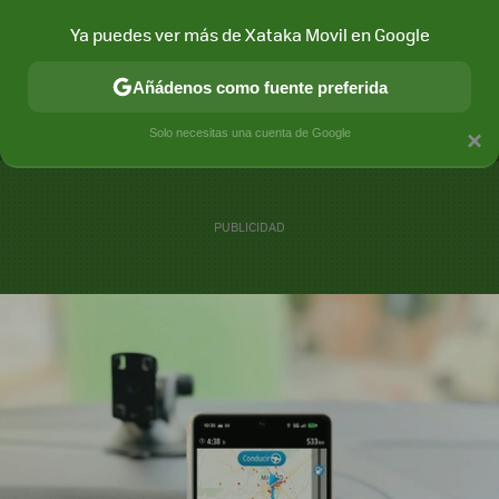
Ya puedes ver más de Xataka Movil en Google
MENÚ
NUEVO
Añádenos como fuente preferida
CONECTIVIDAD
MÓVIL Y SOCIEDAD
APLICACIONES
COM
Solo necesitas una cuenta de Google
×