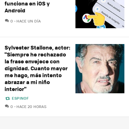
funciona en iOS y
Android
COMENTARIOS
0
HACE UN DÍA
Sylvester Stallone, actor:
"Siempre he rechazado
la frase envejece con
dignidad. Cuanto mayor
me hago, más intento
abrazar a mi niño
interior"
ESPINOF
COMENTARIOS
0
HACE 20 HORAS