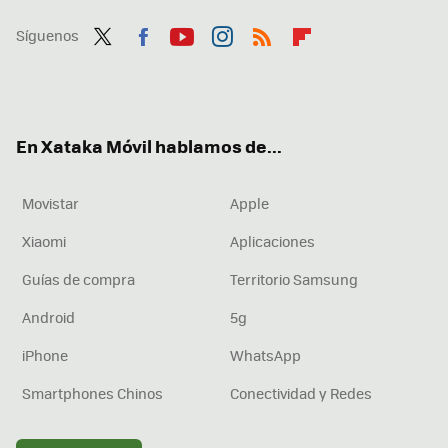
Síguenos
Twit
Fac
You
Inst
RSS
Flip
ter
ebo
tub
agr
boa
ok
e
am
rd
En Xataka Móvil hablamos de...
Movistar
Apple
Xiaomi
Aplicaciones
Guías de compra
Territorio Samsung
Android
5g
iPhone
WhatsApp
Smartphones Chinos
Conectividad y Redes