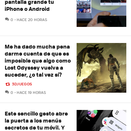
pantalla grande tu
iPhone o Android
COMENTARIOS
0
HACE 20 HORAS
Me ha dado mucha pena
darme cuenta de que es
imposible que algo como
Lost Odyssey vuelva a
suceder, ¿o tal vez sí?
3DJUEGOS
COMENTARIOS
0
HACE 19 HORAS
Este sencillo gesto abre
la puerta a los menús
secretos de tu móvil. Y