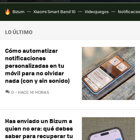
HOY SE HABLA DE
Bizum
Xiaomi Smart Band 10
Videojuegos
Notificaci
LO ÚLTIMO
Cómo automatizar
notificaciones
personalizadas en tu
móvil para no olvidar
nada (con y sin sonido)
COMENTARIOS
0
HACE 14 HORAS
Has enviado un Bizum a
quien no era: qué debes
saber para recuperar tu