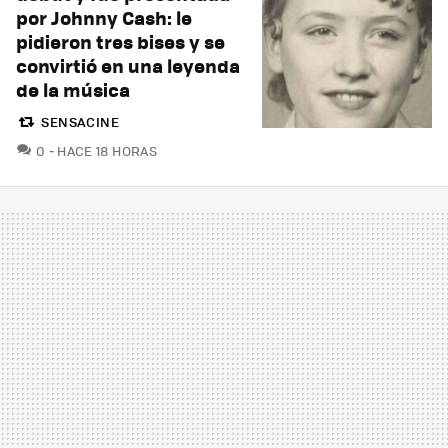
por Johnny Cash: le
pidieron tres bises y se
convirtió en una leyenda
de la música
SENSACINE
COMENTARIOS
0
HACE 18 HORAS