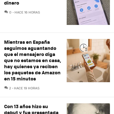
dinero
COMENTARIOS
0
HACE 16 HORAS
Mientras en España
seguimos aguantando
que el mensajero diga
que no estamos en casa,
hay quienes ya reciben
los paquetes de Amazon
en 15 minutos
COMENTARIOS
2
HACE 19 HORAS
Con 13 años hizo su
debut y fue presentada