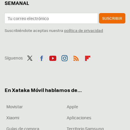
SEMANAL
SUSCRIBIR
Suscribiéndote aceptas nuestra
política de privacidad
Síguenos
Twit
Fac
You
Inst
RSS
Flip
ter
ebo
tub
agr
boa
ok
e
am
rd
En Xataka Móvil hablamos de...
Movistar
Apple
Xiaomi
Aplicaciones
Guías de compra
Territorio Samsung