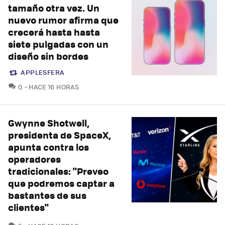
tamaño otra vez. Un
nuevo rumor afirma que
crecerá hasta hasta
siete pulgadas con un
diseño sin bordes
APPLESFERA
COMENTARIOS
0
HACE 16 HORAS
Gwynne Shotwell,
presidenta de SpaceX,
apunta contra los
operadores
tradicionales: "Preveo
que podremos captar a
bastantes de sus
clientes"
COMENTARIOS