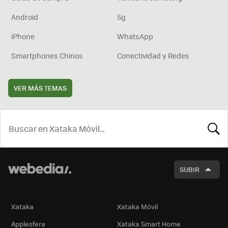
Android
5g
iPhone
WhatsApp
Smartphones Chinos
Conectividad y Redes
VER MÁS TEMAS
BUSCA
SUBIR
Xataka
Xataka Móvil
Applesfera
Xataka Smart Home