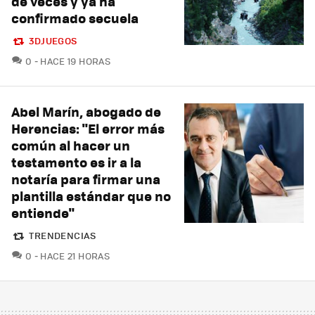
de veces y ya ha
confirmado secuela
3DJUEGOS
COMENTARIOS
0
HACE 19 HORAS
Abel Marín, abogado de
Herencias: "El error más
común al hacer un
testamento es ir a la
notaría para firmar una
plantilla estándar que no
entiende"
TRENDENCIAS
COMENTARIOS
0
HACE 21 HORAS