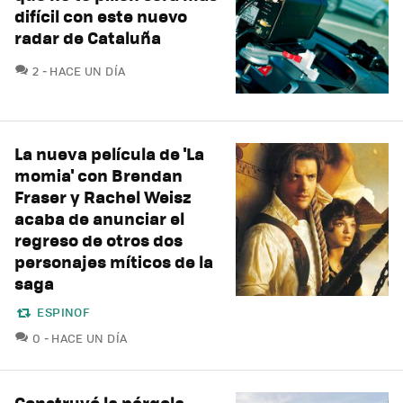
difícil con este nuevo
radar de Cataluña
COMENTARIOS
2
HACE UN DÍA
La nueva película de 'La
momia' con Brendan
Fraser y Rachel Weisz
acaba de anunciar el
regreso de otros dos
personajes míticos de la
saga
ESPINOF
COMENTARIOS
0
HACE UN DÍA
Construyó la pérgola