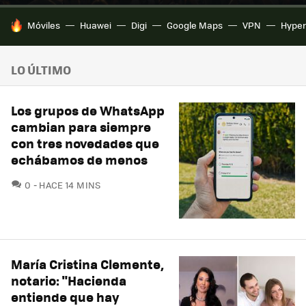
HOY SE HABLA DE
Móviles
Huawei
Digi
Google Maps
VPN
Hype
LO ÚLTIMO
Los grupos de WhatsApp
cambian para siempre
con tres novedades que
echábamos de menos
COMENTARIOS
0
HACE 14 MINS
María Cristina Clemente,
notario: "Hacienda
entiende que hay