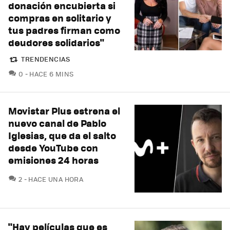
donación encubierta si
compras en solitario y
tus padres firman como
deudores solidarios"
TRENDENCIAS
COMENTARIOS
0
HACE 6 MINS
Movistar Plus estrena el
nuevo canal de Pablo
Iglesias, que da el salto
desde YouTube con
emisiones 24 horas
COMENTARIOS
2
HACE UNA HORA
"Hay películas que es