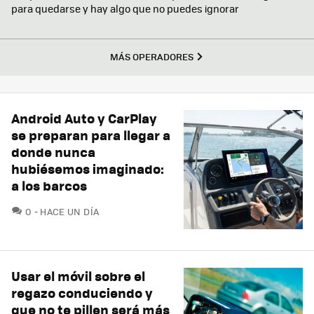
para quedarse y hay algo que no puedes ignorar
MÁS OPERADORES
Android Auto y CarPlay
se preparan para llegar a
donde nunca
hubiésemos imaginado:
a los barcos
COMENTARIOS
0
HACE UN DÍA
Usar el móvil sobre el
regazo conduciendo y
que no te pillen será más