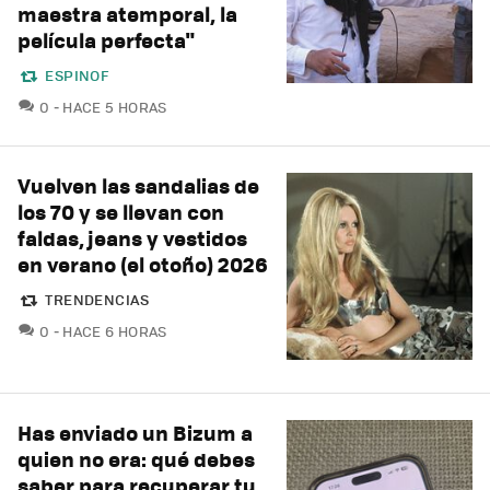
maestra atemporal, la
película perfecta"
ESPINOF
COMENTARIOS
0
HACE 5 HORAS
Vuelven las sandalias de
los 70 y se llevan con
faldas, jeans y vestidos
en verano (el otoño) 2026
TRENDENCIAS
COMENTARIOS
0
HACE 6 HORAS
Has enviado un Bizum a
quien no era: qué debes
saber para recuperar tu