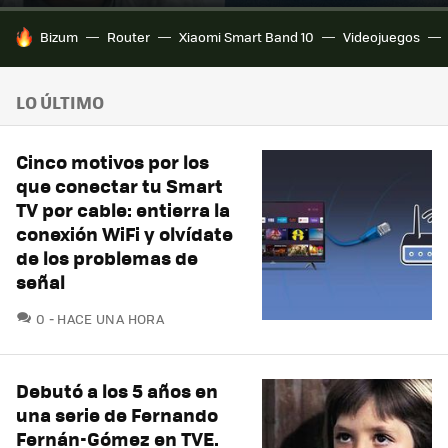
HOY SE HABLA DE
Bizum
Router
Xiaomi Smart Band 10
Videojuegos
LO ÚLTIMO
Cinco motivos por los
que conectar tu Smart
TV por cable: entierra la
conexión WiFi y olvídate
de los problemas de
señal
COMENTARIOS
0
HACE UNA HORA
Debutó a los 5 años en
una serie de Fernando
Fernán-Gómez en TVE.