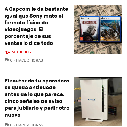
A Capcom le da bastante
igual que Sony mate el
formato físico de
videojuegos. El
porcentaje de sus
ventas lo dice todo
3DJUEGOS
COMENTARIOS
0
HACE 3 HORAS
El router de tu operadora
se queda anticuado
antes de lo que parece:
cinco señales de aviso
para jubilarlo y pedir otro
nuevo
COMENTARIOS
0
HACE 4 HORAS