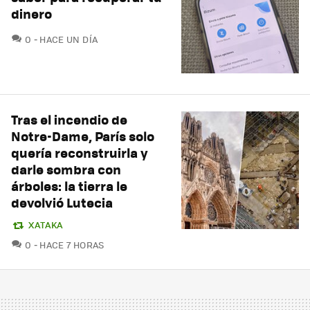
dinero
COMENTARIOS
0
HACE UN DÍA
Tras el incendio de
Notre-Dame, París solo
quería reconstruirla y
darle sombra con
árboles: la tierra le
devolvió Lutecia
XATAKA
COMENTARIOS
0
HACE 7 HORAS