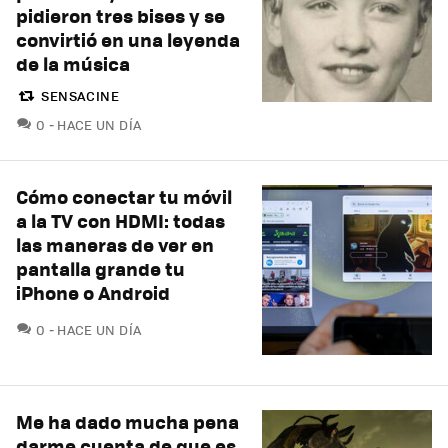
pidieron tres bises y se
convirtió en una leyenda
de la música
SENSACINE
COMENTARIOS
0
HACE UN DÍA
Cómo conectar tu móvil
a la TV con HDMI: todas
las maneras de ver en
pantalla grande tu
iPhone o Android
COMENTARIOS
0
HACE UN DÍA
Me ha dado mucha pena
darme cuenta de que es