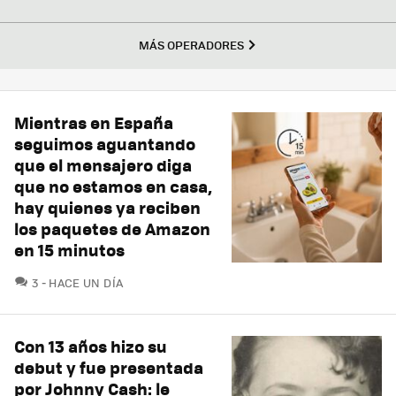
MÁS OPERADORES
Mientras en España
seguimos aguantando
que el mensajero diga
que no estamos en casa,
hay quienes ya reciben
los paquetes de Amazon
en 15 minutos
COMENTARIOS
3
HACE UN DÍA
Con 13 años hizo su
debut y fue presentada
por Johnny Cash: le