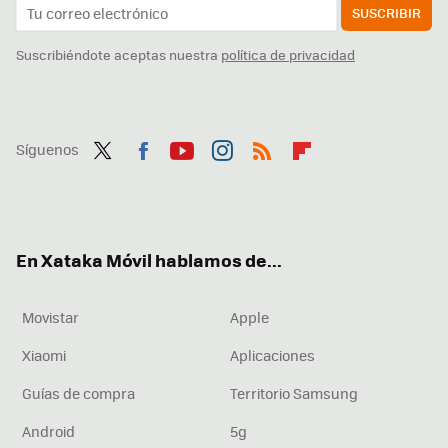
SUSCRIBIR
Suscribiéndote aceptas nuestra
política de privacidad
Síguenos
Twit
Fac
You
Inst
RSS
Flip
ter
ebo
tub
agr
boa
ok
e
am
rd
En Xataka Móvil hablamos de...
Movistar
Apple
Xiaomi
Aplicaciones
Guías de compra
Territorio Samsung
Android
5g