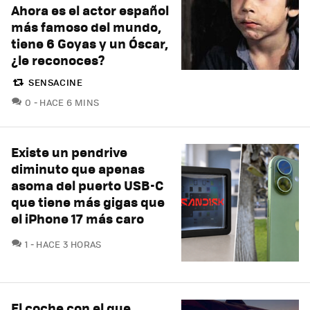
Ahora es el actor español
más famoso del mundo,
tiene 6 Goyas y un Óscar,
¿le reconoces?
SENSACINE
COMENTARIOS
0
HACE 6 MINS
Existe un pendrive
diminuto que apenas
asoma del puerto USB-C
que tiene más gigas que
el iPhone 17 más caro
COMENTARIOS
1
HACE 3 HORAS
El coche con el que