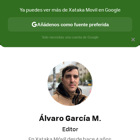
Ya puedes ver más de Xataka Movil en Google
MENÚ
NUEVO
Añádenos como fuente preferida
CONECTIVIDAD
MÓVIL Y SOCIEDAD
APLICACIONES
COM
Solo necesitas una cuenta de Google
×
Álvaro García M.
Editor
En Xataka Móvil desde
hace 4 años