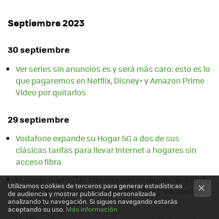
Septiembre 2023
30 septiembre
Ver series sin anuncios es y será más caro: esto es lo
que pagaremos en Netflix, Disney+ y Amazon Prime
Video por quitarlos
29 septiembre
Vodafone expande su Hogar 5G a dos de sus
clásicas tarifas para llevar Internet a hogares sin
acceso fibra
El nuevo Xiaomi 13T con una tele de regalo, un Galaxy
Utilizamos cookies de terceros para generar estadísticas
S23 Ultra que baja de precio y muchas más ofertas.
de audiencia y mostrar publicidad personalizada
analizando tu navegación. Si sigues navegando estarás
Cazando Gangas
aceptando su uso.
Más información