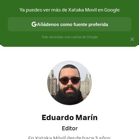
Ya puedes ver más de Xataka Movil en Google
MENÚ
NUEVO
Añádenos como fuente preferida
CONECTIVIDAD
MÓVIL Y SOCIEDAD
APLICACIONES
COM
Solo necesitas una cuenta de Google
×
Eduardo Marín
Editor
En Xataka Móvil desde
hace 3 años