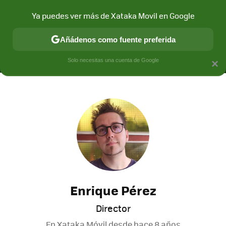
Ya puedes ver más de Xataka Movil en Google
MENÚ
NUEVO
Añádenos como fuente preferida
CONECTIVIDAD
MÓVIL Y SOCIEDAD
APLICACIONES
COM
Solo necesitas una cuenta de Google
×
Enrique Pérez
Director
En Xataka Móvil desde
hace 8 años