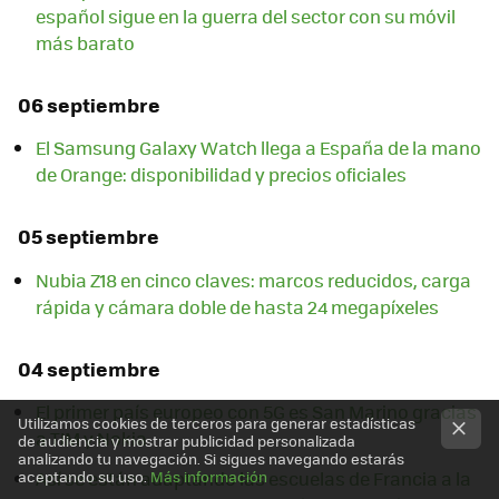
español sigue en la guerra del sector con su móvil
más barato
06 septiembre
El Samsung Galaxy Watch llega a España de la mano
de Orange: disponibilidad y precios oficiales
05 septiembre
Nubia Z18 en cinco claves: marcos reducidos, carga
rápida y cámara doble de hasta 24 megapíxeles
04 septiembre
El primer país europeo con 5G es San Marino gracias
Utilizamos cookies de terceros para generar estadísticas
a TIM y Nokia
de audiencia y mostrar publicidad personalizada
analizando tu navegación. Si sigues navegando estarás
Así se están adaptando las escuelas de Francia a la
aceptando su uso.
Más información