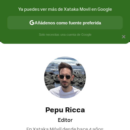
Ya puedes ver más de Xataka Movil en Google
MENÚ
NUEVO
Añádenos como fuente preferida
CONECTIVIDAD
MÓVIL Y SOCIEDAD
APLICACIONES
COM
Solo necesitas una cuenta de Google
×
Pepu Ricca
Editor
En Xataka Móvil desde
hace 4 años