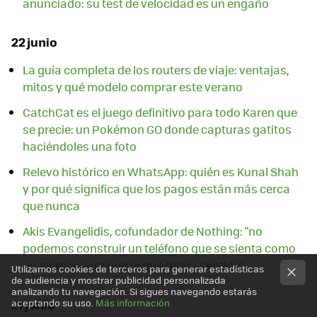
anunciado: su test de velocidad es un engaño
22 junio
La guía completa de los routers de viaje: ventajas,
mitos y qué modelo comprar este verano
CatchCat es el juego definitivo para todo Karen que
se precie: un Pokémon GO donde capturas gatitos
haciéndoles una foto
Relevo histórico en WhatsApp: quién es Kunal Shah
y por qué significa que los pagos están más cerca
que nunca
Akis Evangelidis, cofundador de Nothing: "no
podemos construir un teléfono que se sienta como
un avance a un precio que tenga sentido"
Utilizamos cookies de terceros para generar estadísticas
de audiencia y mostrar publicidad personalizada
analizando tu navegación. Si sigues navegando estarás
21 junio
aceptando su uso.
Más información