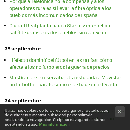
Por qué a Telefónica no le compensa y a los
operadores rurales sí llevar la fibra óptica a los
pueblos más incomunicados de España
Ciudad Real planta cara a Starlink: internet por
satélite gratis para los pueblos sin conexión
25 septiembre
El 'efecto dominó' del fútbol en las tarifas: cómo
afecta a los no futboleros la guerra de precios
MasOrange se reservaba otra estocada a Movistar:
un fútbol tan barato como el de hace una década
24 septiembre
Utilizamos cookies de terceros para generar estadísticas
El abordaje de Starlink contra las teleco: una hoja de
de audiencia y mostrar publicidad personalizada
ruta hasta 2027 que salpicará a los móviles con
analizando tu navegación. Si sigues navegando estarás
aceptando su uso.
Más información
nuevos chips