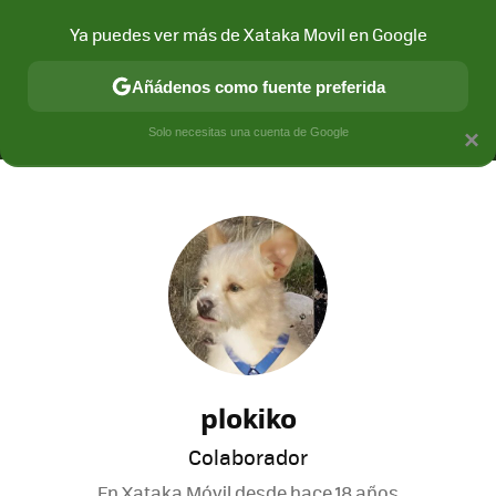
Ya puedes ver más de Xataka Movil en Google
MENÚ
NUEVO
Añádenos como fuente preferida
CONECTIVIDAD
MÓVIL Y SOCIEDAD
APLICACIONES
COM
Solo necesitas una cuenta de Google
×
plokiko
Colaborador
En Xataka Móvil desde
hace 18 años