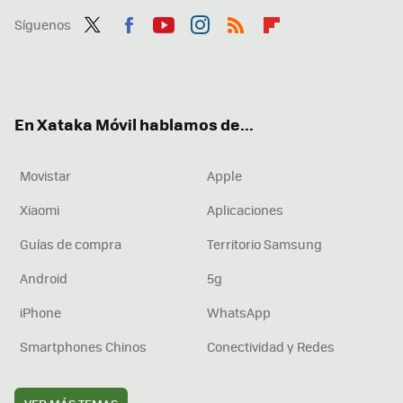
Síguenos
Twit
Fac
You
Inst
RSS
Flip
ter
ebo
tub
agr
boa
ok
e
am
rd
En Xataka Móvil hablamos de...
Movistar
Apple
Xiaomi
Aplicaciones
Guías de compra
Territorio Samsung
Android
5g
iPhone
WhatsApp
Smartphones Chinos
Conectividad y Redes