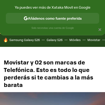
Ya puedes ver más de Xataka Movil en Google
CONECTIVIDAD
MÓVIL Y SOCIEDAD
APLICACIONES
COM
Añádenos como fuente preferida
Solo necesitas una cuenta de Google
×
HOY SE HABLA DE
Samsung Galaxy S26
Galaxy S26
Móviles
Movistar
Movistar y O2 son marcas de
Telefónica. Esto es todo lo que
perderás si te cambias a la más
barata