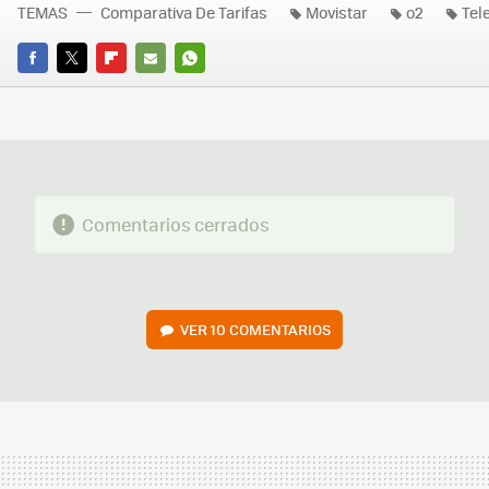
TEMAS
Comparativa De Tarifas
Movistar
o2
Tel
FACEBOOK
TWITTER
FLIPBOARD
E-
WHATSAPP
MAIL
Comentarios cerrados
VER
10 COMENTARIOS