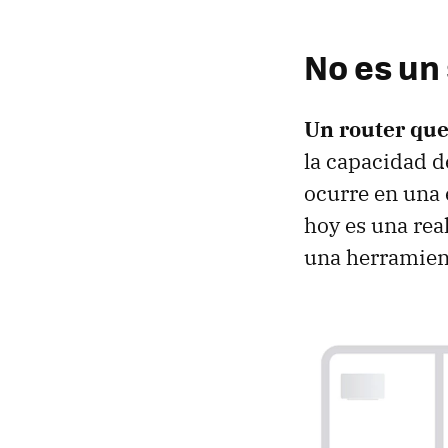
No es un
Un router que 
la capacidad d
ocurre en una 
hoy es una rea
una herramient