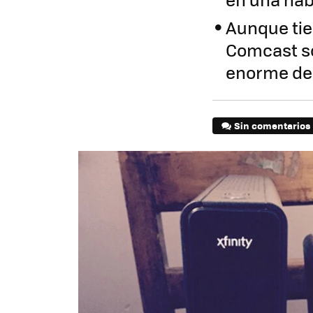
Aunque tie
Comcast so
enorme deb
Sin comentarios