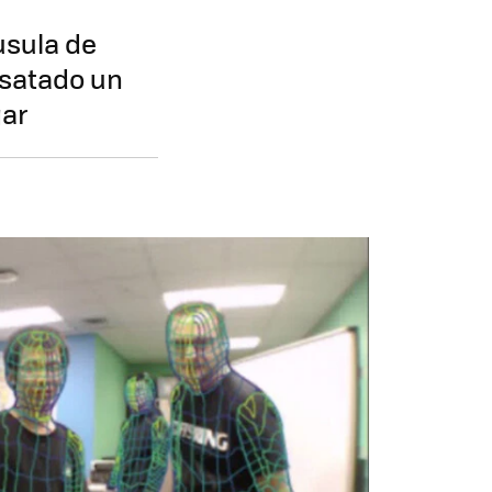
usula de
esatado un
gar