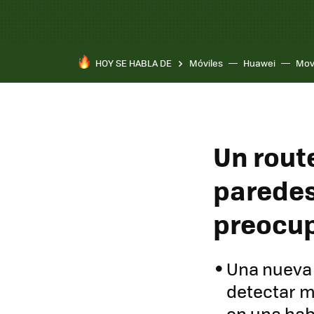
HOY SE HABLA DE
Móviles
Huawei
Mov
Un route
paredes:
preocup
Una nueva 
detectar m
en una hab