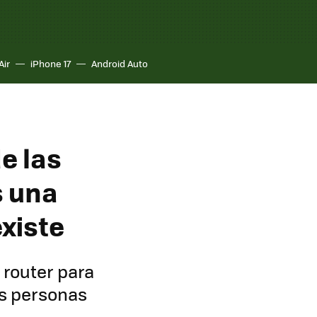
Air
iPhone 17
Android Auto
e las
s una
xiste
 router para
as personas