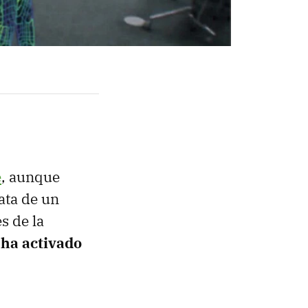
e
, aunque
rata de un
s de la
 ha activado