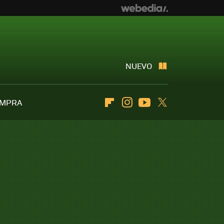
NUEVO
OMPRA
Flipboard
Instagram
Youtube
Twitter