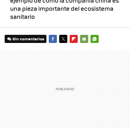
ejemplo de cómo la compañía china es
una pieza importante del ecosistema
sanitario
Sin comentarios
FACEBOOK
TWITTER
FLIPBOARD
E-
WHATSAPP
MAIL