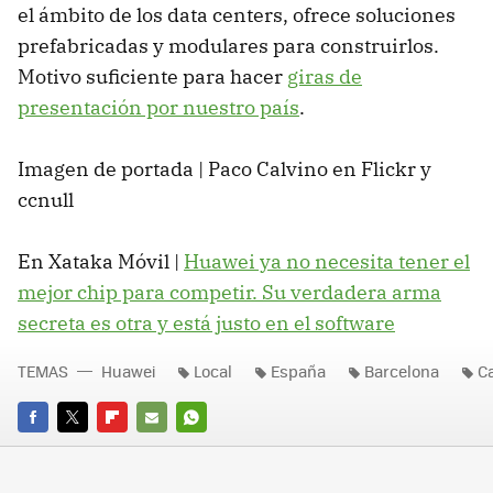
el ámbito de los data centers, ofrece soluciones
prefabricadas y modulares para construirlos.
Motivo suficiente para hacer
giras de
presentación por nuestro país
.
Imagen de portada | Paco Calvino en Flickr y
ccnull
En Xataka Móvil |
Huawei ya no necesita tener el
mejor chip para competir. Su verdadera arma
secreta es otra y está justo en el software
TEMAS
Huawei
Local
España
Barcelona
C
FACEBOOK
TWITTER
FLIPBOARD
E-
WHATSAPP
MAIL