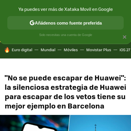
Ya puedes ver más de Xataka Movil en Google
CONECTIVIDAD
MÓVIL Y SOCIEDAD
APLICACIONES
COM
Añádenos como fuente preferida
Solo necesitas una cuenta de Google
×
HOY SE HABLA DE
Euro digital
Mundial
Móviles
Movistar Plus
iOS 27
"No se puede escapar de Huawei":
la silenciosa estrategia de Huawei
para escapar de los vetos tiene su
mejor ejemplo en Barcelona