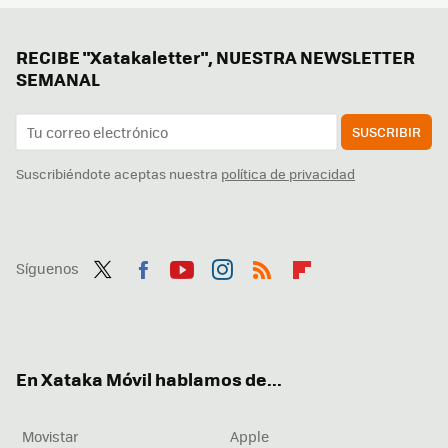
RECIBE "Xatakaletter", NUESTRA NEWSLETTER
SEMANAL
SUSCRIBIR
Suscribiéndote aceptas nuestra
política de privacidad
Síguenos
Twit
Fac
You
Inst
RSS
Flip
ter
ebo
tub
agr
boa
ok
e
am
rd
En Xataka Móvil hablamos de...
Movistar
Apple