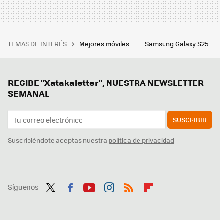
TEMAS DE INTERÉS
Mejores móviles
Samsung Galaxy S25
RECIBE "Xatakaletter", NUESTRA NEWSLETTER
SEMANAL
SUSCRIBIR
Suscribiéndote aceptas nuestra
política de privacidad
Síguenos
Twit
Fac
You
Inst
RSS
Flip
ter
ebo
tub
agr
boa