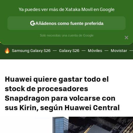
Ya puedes ver más de Xataka Movil en Google
CONECTIVIDAD
MÓVIL Y SOCIEDAD
APLICACIONES
COM
Añádenos como fuente preferida
Solo necesitas una cuenta de Google
×
HOY SE HABLA DE
Samsung Galaxy S26
Galaxy S26
Móviles
Movistar
Huawei quiere gastar todo el
stock de procesadores
Snapdragon para volcarse con
sus Kirin, según Huawei Central