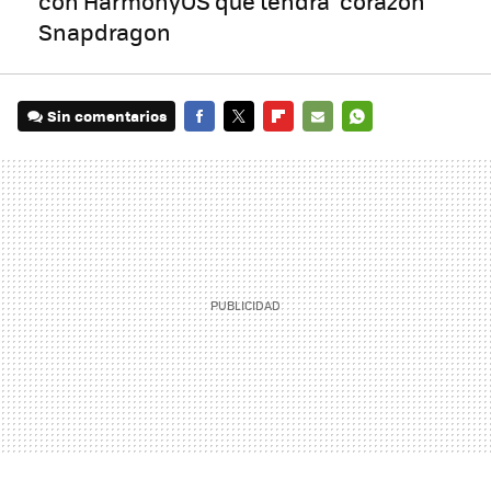
con HarmonyOS que tendrá "corazón"
Snapdragon
Sin comentarios
FACEBOOK
TWITTER
FLIPBOARD
E-
WHATSAPP
MAIL