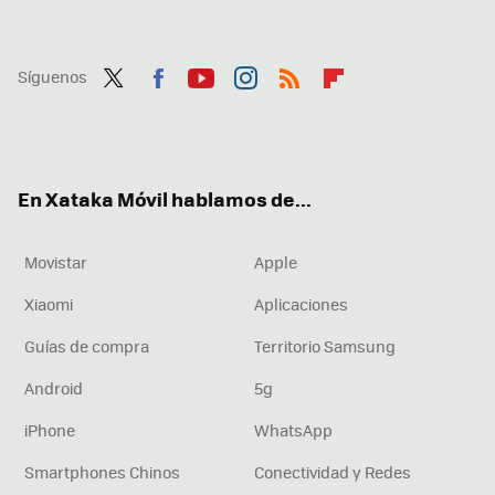
Síguenos
Twit
Fac
You
Inst
RSS
Flip
ter
ebo
tub
agr
boa
ok
e
am
rd
En Xataka Móvil hablamos de...
Movistar
Apple
Xiaomi
Aplicaciones
Guías de compra
Territorio Samsung
Android
5g
iPhone
WhatsApp
Smartphones Chinos
Conectividad y Redes