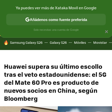
Ya puedes ver más de Xataka Movil en Google
CONECTIVIDAD
MÓVIL Y SOCIEDAD
APLICACIONES
COM
Añádenos como fuente preferida
Solo necesitas una cuenta de Google
×
HOY SE HABLA DE
Samsung Galaxy S26
Galaxy S26
Móviles
Movistar
Huawei supera su último escollo
tras el veto estadounidense: el 5G
del Mate 60 Pro es producto de
nuevos socios en China, según
Bloomberg