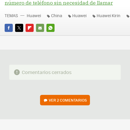
número de teléfono sin necesidad de llamar
TEMAS
Huawei
China
Huawei
Huawei Kirin
FACEBOOK
TWITTER
FLIPBOARD
E-
WHATSAPP
MAIL
Comentarios cerrados
VER
2 COMENTARIOS