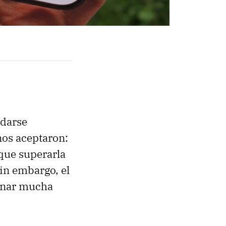
edarse
nos aceptaron:
que superarla
Sin embargo, el
inar mucha