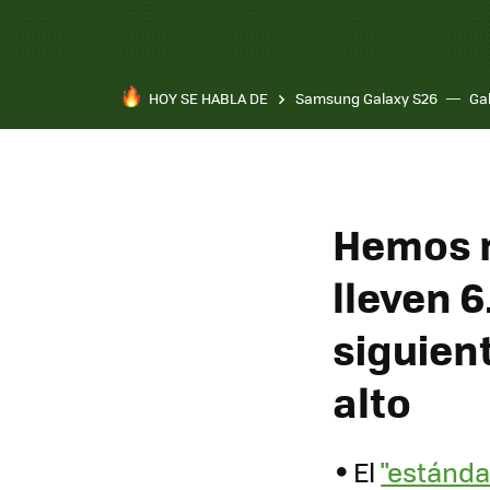
HOY SE HABLA DE
Samsung Galaxy S26
Ga
Hemos n
lleven 6
siguien
alto
El
"estánda