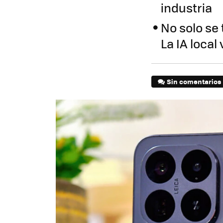
industria
No solo se
La IA local
Sin comentarios