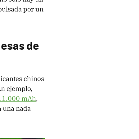
pulsada por un
mesas de
ricantes chinos
un ejemplo,
 11.000 mAh
,
n una nada