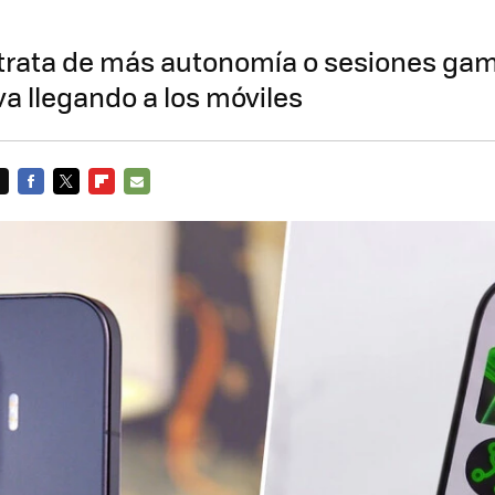
 trata de más autonomía o sesiones gam
 va llegando a los móviles
FACEBOOK
TWITTER
FLIPBOARD
E-
MAIL