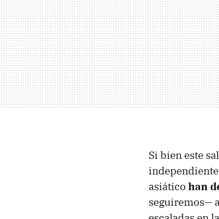
Si bien este s
independientem
asiático
han de
seguiremos— a
escaladas en la