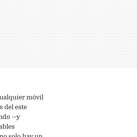
cualquier móvil
 del este
endo —y
ables
 no solo hay un