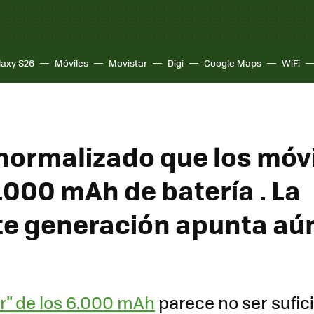
laxy S26
Móviles
Movistar
Digi
Google Maps
WiFi
ormalizado que los móv
.000 mAh de batería . La
te generación apunta aú
r" de los 6.000 mAh
parece no ser sufici