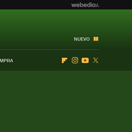
NUEVO
OMPRA
Flipboard
Instagram
Youtube
Twitter