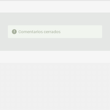
FACEBOOK
TWITTER
FLIPBOARD
E-
WHATSAPP
MAIL
Comentarios cerrados