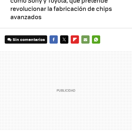
como Sony y Toyota, que pretende
revolucionar la fabricación de chips
avanzados
Sin comentarios
FACEBOOK
TWITTER
FLIPBOARD
E-
WHATSAPP
MAIL