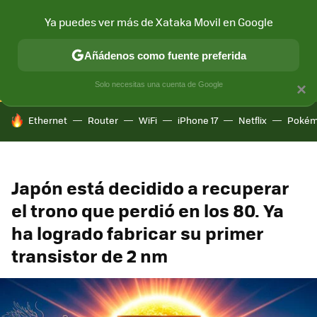
Ya puedes ver más de Xataka Movil en Google
CONECTIVIDAD
MÓVIL Y SOCIEDAD
APLICACIONES
COM
Añádenos como fuente preferida
Solo necesitas una cuenta de Google
×
HOY SE HABLA DE
Ethernet
Router
WiFi
iPhone 17
Netflix
Pokém
Japón está decidido a recuperar
el trono que perdió en los 80. Ya
ha logrado fabricar su primer
transistor de 2 nm