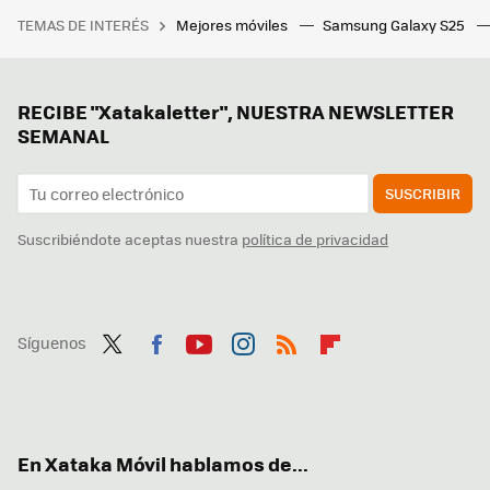
TEMAS DE INTERÉS
Mejores móviles
Samsung Galaxy S25
RECIBE "Xatakaletter", NUESTRA NEWSLETTER
SEMANAL
SUSCRIBIR
Suscribiéndote aceptas nuestra
política de privacidad
Síguenos
Twit
Fac
You
Inst
RSS
Flip
ter
ebo
tub
agr
boa
ok
e
am
rd
En Xataka Móvil hablamos de...