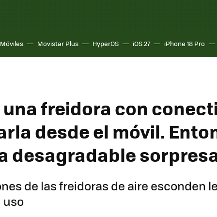
Móviles
Movistar Plus
HyperOS
iOS 27
iPhone 18 Pro
una freidora con conect
arla desde el móvil. Ent
na desagradable sorpres
ones de las freidoras de aire esconden 
u uso