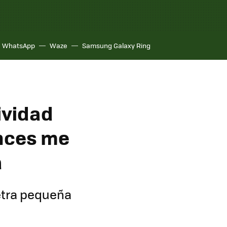
WhatsApp
Waze
Samsung Galaxy Ring
ividad
onces me
a
letra pequeña