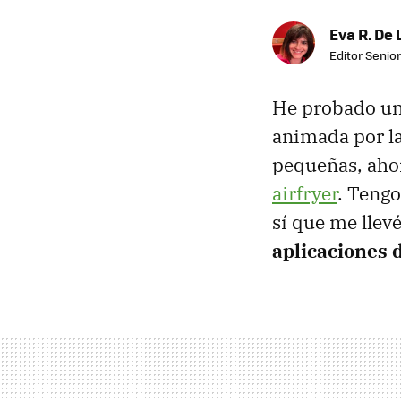
Eva R. De 
Editor Senior
He probado una
animada por la
pequeñas, ahor
airfryer
. Tengo
sí que me llev
aplicaciones d