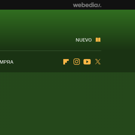
NUEVO
OMPRA
Flipboard
Instagram
Youtube
Twitter