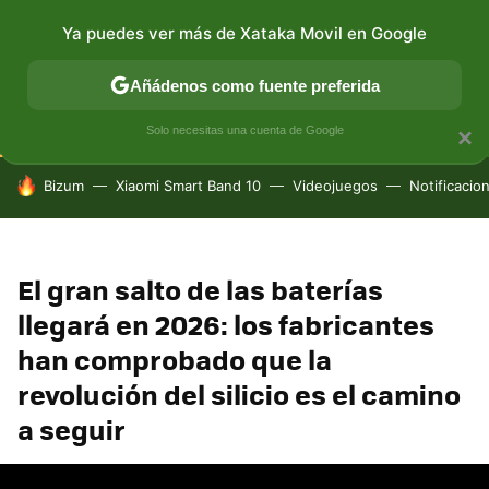
Ya puedes ver más de Xataka Movil en Google
CONECTIVIDAD
MÓVIL Y SOCIEDAD
APLICACIONES
Añádenos como fuente preferida
Solo necesitas una cuenta de Google
×
HOY SE HABLA DE
Bizum
Xiaomi Smart Band 10
Videojuegos
Notificacio
El gran salto de las baterías
llegará en 2026: los fabricantes
han comprobado que la
revolución del silicio es el camino
a seguir