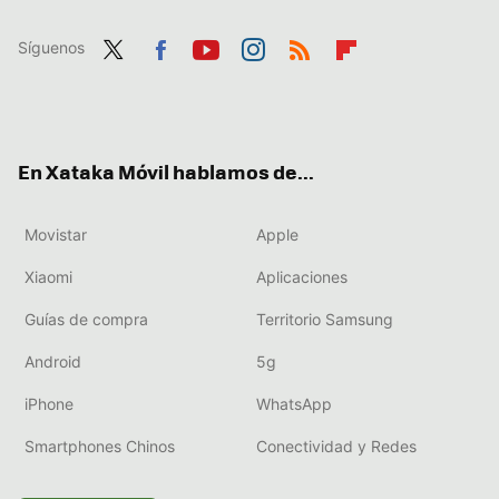
Síguenos
Twit
Fac
You
Inst
RSS
Flip
ter
ebo
tub
agr
boa
ok
e
am
rd
En Xataka Móvil hablamos de...
Movistar
Apple
Xiaomi
Aplicaciones
Guías de compra
Territorio Samsung
Android
5g
iPhone
WhatsApp
Smartphones Chinos
Conectividad y Redes