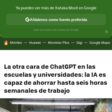
Ya puedes ver más de Xataka Movil en Google
CONECTIVIDAD
MÓVIL Y SOCIEDAD
APLICACIONES
COM
Añádenos como fuente preferida
Solo necesitas una cuenta de Google
×
HOY SE HABLA DE
Móviles
Huawei
Movistar Plus
Digi
Google Maps
La otra cara de ChatGPT en las
escuelas y universidades: la IA es
capaz de ahorrar hasta seis horas
semanales de trabajo