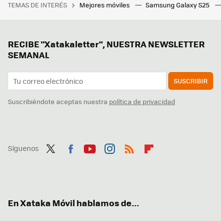
TEMAS DE INTERÉS
Mejores móviles
Samsung Galaxy S25
RECIBE "Xatakaletter", NUESTRA NEWSLETTER
SEMANAL
SUSCRIBIR
Suscribiéndote aceptas nuestra
política de privacidad
Síguenos
Twit
Fac
You
Inst
RSS
Flip
ter
ebo
tub
agr
boa
ok
e
am
rd
En Xataka Móvil hablamos de...