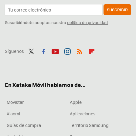
SUSCRIBIR
Suscribiéndote aceptas nuestra
política de privacidad
Síguenos
Twit
Fac
You
Inst
RSS
Flip
ter
ebo
tub
agr
boa
ok
e
am
rd
En Xataka Móvil hablamos de...
Movistar
Apple
Xiaomi
Aplicaciones
Guías de compra
Territorio Samsung