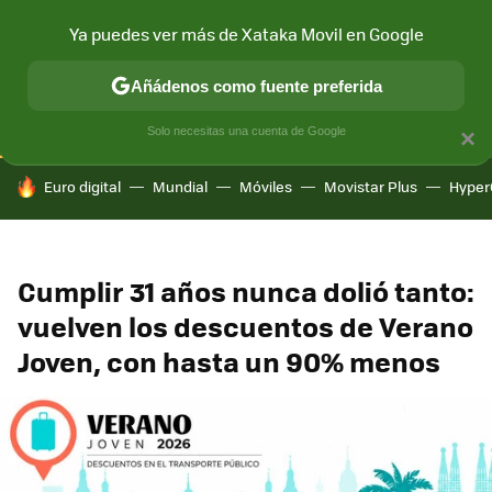
Ya puedes ver más de Xataka Movil en Google
CONECTIVIDAD
MÓVIL Y SOCIEDAD
APLICACIONES
COM
Añádenos como fuente preferida
Solo necesitas una cuenta de Google
×
HOY SE HABLA DE
Euro digital
Mundial
Móviles
Movistar Plus
Hyper
Cumplir 31 años nunca dolió tanto:
vuelven los descuentos de Verano
Joven, con hasta un 90% menos