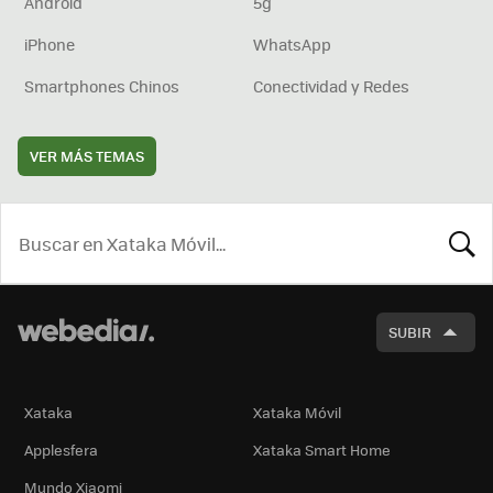
Android
5g
iPhone
WhatsApp
Smartphones Chinos
Conectividad y Redes
VER MÁS TEMAS
BUSCA
SUBIR
Xataka
Xataka Móvil
Applesfera
Xataka Smart Home
Mundo Xiaomi