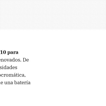
10 para
enovados. De
esidades
ocromática,
e una batería