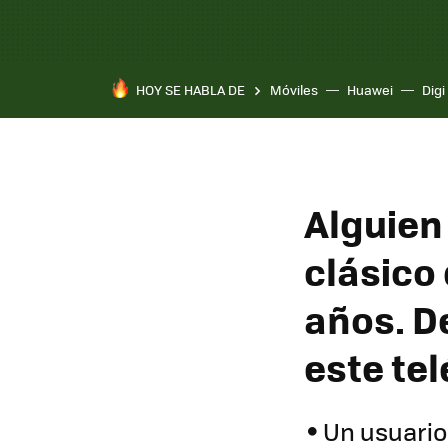
HOY SE HABLA DE
Móviles
Huawei
Digi
Alguien
clásico
años. D
este te
Un usuario