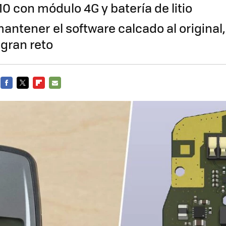
10 con módulo 4G y batería de litio
ntener el software calcado al original,
gran reto
FACEBOOK
TWITTER
FLIPBOARD
E-
MAIL