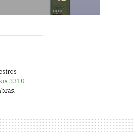
estros
kia 3310
mbras.