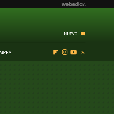
NUEVO
OMPRA
Flipboard
Instagram
Youtube
Twitter