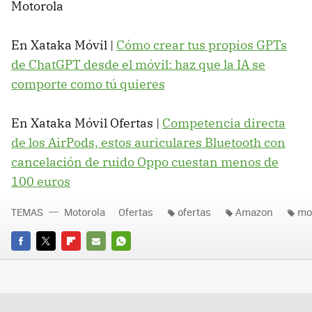
Motorola
En Xataka Móvil |
Cómo crear tus propios GPTs
de ChatGPT desde el móvil: haz que la IA se
comporte como tú quieres
En Xataka Móvil Ofertas |
Competencia directa
de los AirPods, estos auriculares Bluetooth con
cancelación de ruido Oppo cuestan menos de
100 euros
TEMAS
Motorola
Ofertas
ofertas
Amazon
mo
FACEBOOK
TWITTER
FLIPBOARD
E-
WHATSAPP
MAIL