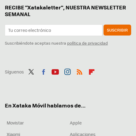
RECIBE "Xatakaletter", NUESTRA NEWSLETTER
SEMANAL
SUSCRIBIR
Suscribiéndote aceptas nuestra
política de privacidad
Síguenos
Twit
Fac
You
Inst
RSS
Flip
ter
ebo
tub
agr
boa
ok
e
am
rd
En Xataka Móvil hablamos de...
Movistar
Apple
Xiaomi
Aplicaciones