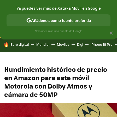
Ya puedes ver más de Xataka Movil en Google
CONECTIVIDAD
MÓVIL Y SOCIEDAD
APLICACIONES
COM
Añádenos como fuente preferida
Solo necesitas una cuenta de Google
×
HOY SE HABLA DE
Euro digital
Mundial
Móviles
Digi
iPhone 18 Pro
Hundimiento histórico de precio
en Amazon para este móvil
Motorola con Dolby Atmos y
cámara de 50MP