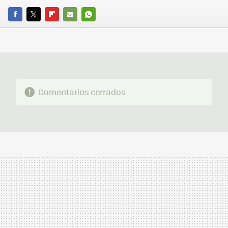
FACEBOOK
TWITTER
FLIPBOARD
E-
WHATSAPP
MAIL
Comentarios cerrados