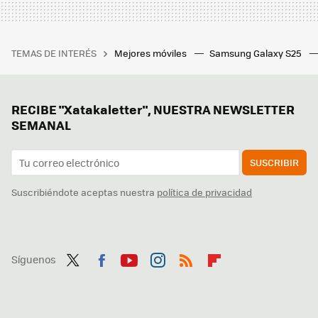
TEMAS DE INTERÉS
Mejores móviles
Samsung Galaxy S25
RECIBE "Xatakaletter", NUESTRA NEWSLETTER
SEMANAL
SUSCRIBIR
Suscribiéndote aceptas nuestra
política de privacidad
Síguenos
Twit
Fac
You
Inst
RSS
Flip
ter
ebo
tub
agr
boa