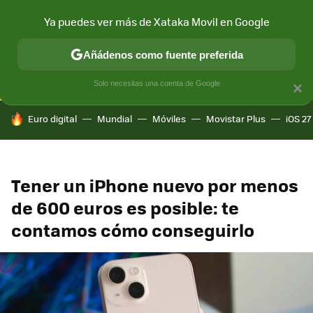
Ya puedes ver más de Xataka Movil en Google
CONECTIVIDAD
MÓVIL Y SOCIEDAD
APLICACIONES
COM
Añádenos como fuente preferida
Solo necesitas una cuenta de Google
×
HOY SE HABLA DE
Euro digital
Mundial
Móviles
Movistar Plus
iOS 27
Tener un iPhone nuevo por menos
de 600 euros es posible: te
contamos cómo conseguirlo