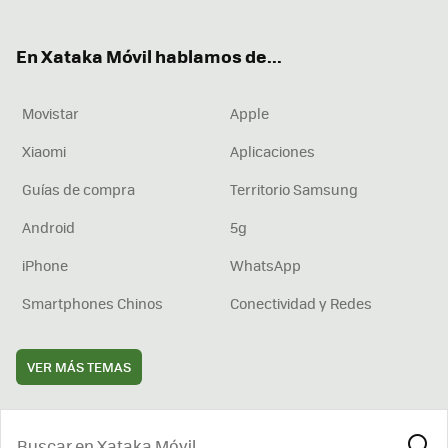
ter
ebo
tub
agr
boa
ok
e
am
rd
En Xataka Móvil hablamos de...
Movistar
Apple
Xiaomi
Aplicaciones
Guías de compra
Territorio Samsung
Android
5g
iPhone
WhatsApp
Smartphones Chinos
Conectividad y Redes
VER MÁS TEMAS