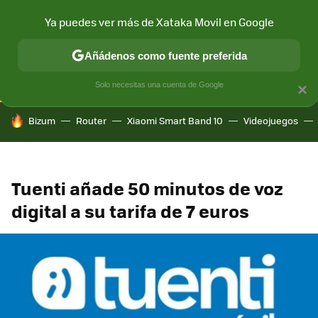
Ya puedes ver más de Xataka Movil en Google
CONECTIVIDAD
MÓVIL Y SOCIEDAD
APLICACIONES
COM
Añádenos como fuente preferida
Solo necesitas una cuenta de Google
×
HOY SE HABLA DE
Bizum
Router
Xiaomi Smart Band 10
Videojuegos
Tuenti añade 50 minutos de voz
digital a su tarifa de 7 euros