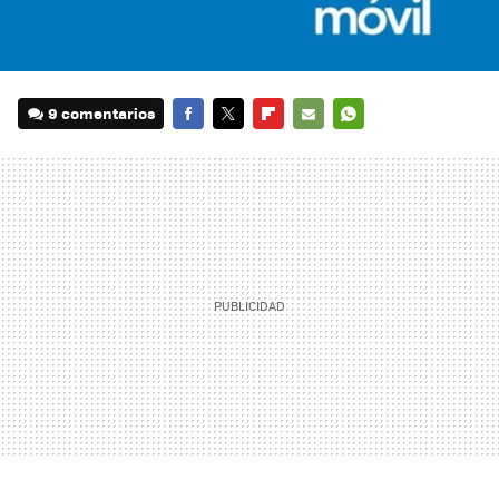
9 comentarios
FACEBOOK
TWITTER
FLIPBOARD
E-
WHATSAPP
MAIL