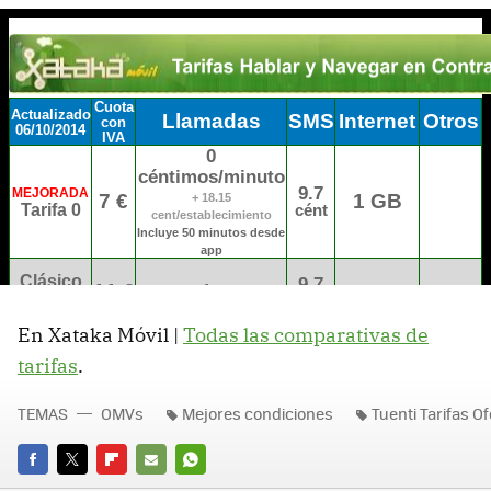
En Xataka Móvil |
Todas las comparativas de
tarifas
.
TEMAS
OMVs
Mejores condiciones
Tuenti Tarifas O
FACEBOOK
TWITTER
FLIPBOARD
E-
WHATSAPP