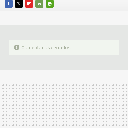
FACEBOOK
TWITTER
FLIPBOARD
E-
WHATSAPP
MAIL
Comentarios cerrados