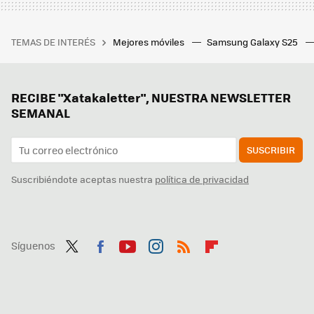
TEMAS DE INTERÉS
Mejores móviles
Samsung Galaxy S25
RECIBE "Xatakaletter", NUESTRA NEWSLETTER
SEMANAL
SUSCRIBIR
Suscribiéndote aceptas nuestra
política de privacidad
Síguenos
Twit
Fac
You
Inst
RSS
Flip
ter
ebo
tub
agr
boa
ok
e
am
rd