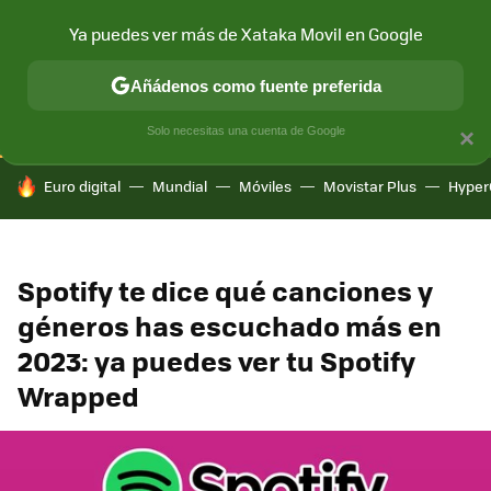
Ya puedes ver más de Xataka Movil en Google
CONECTIVIDAD
MÓVIL Y SOCIEDAD
APLICACIONES
COM
Añádenos como fuente preferida
Solo necesitas una cuenta de Google
×
HOY SE HABLA DE
Euro digital
Mundial
Móviles
Movistar Plus
Hyper
Spotify te dice qué canciones y
géneros has escuchado más en
2023: ya puedes ver tu Spotify
Wrapped