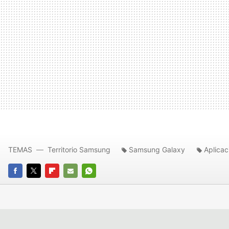
TEMAS
Territorio Samsung
Samsung Galaxy
Aplicac
FACEBOOK
TWITTER
FLIPBOARD
E-
WHATSAPP
MAIL