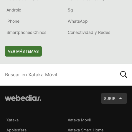
Android
5g
iPhone
WhatsApp
Smartphones Chinos
Conectividad y Redes
VER MÁS TEMAS
BUSCA
SUBIR
Xataka
Xataka Móvil
Applesfera
Xataka Smart Home