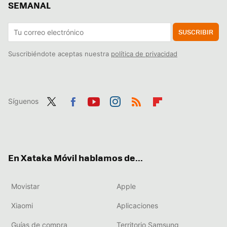
SEMANAL
SUSCRIBIR
Suscribiéndote aceptas nuestra
política de privacidad
Síguenos
Twit
Fac
You
Inst
RSS
Flip
ter
ebo
tub
agr
boa
ok
e
am
rd
En Xataka Móvil hablamos de...
Movistar
Apple
Xiaomi
Aplicaciones
Guías de compra
Territorio Samsung