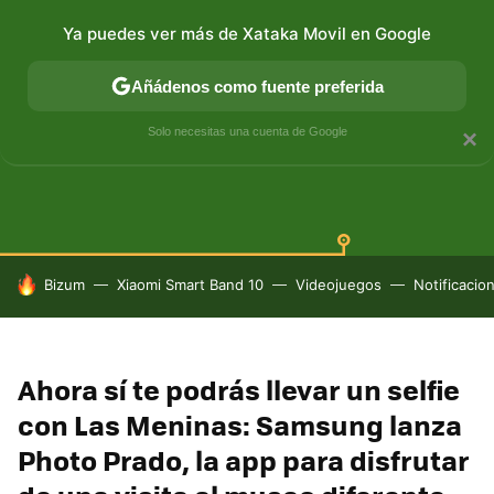
Ya puedes ver más de Xataka Movil en Google
Añádenos como fuente preferida
SAMSUNG GALAXY
ONE UI
GALAXY AI
Solo necesitas una cuenta de Google
×
HOY SE HABLA DE
Bizum
Xiaomi Smart Band 10
Videojuegos
Notificacio
Ahora sí te podrás llevar un selfie
con Las Meninas: Samsung lanza
Photo Prado, la app para disfrutar