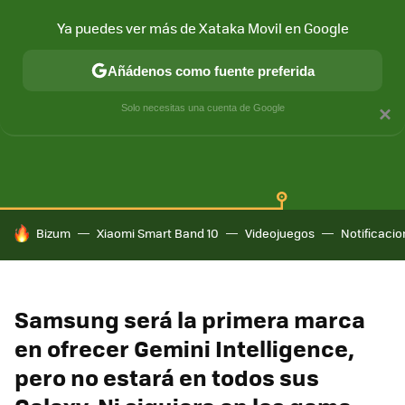
Ya puedes ver más de Xataka Movil en Google
Añádenos como fuente preferida
SAMSUNG GALAXY
ONE UI
GALAXY AI
Solo necesitas una cuenta de Google
×
HOY SE HABLA DE
Bizum
Xiaomi Smart Band 10
Videojuegos
Notificaci
Samsung será la primera marca
en ofrecer Gemini Intelligence,
pero no estará en todos sus