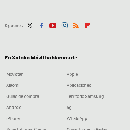
Síguenos
Twit
Fac
You
Inst
RSS
Flip
ter
ebo
tub
agr
boa
ok
e
am
rd
En Xataka Móvil hablamos de...
Movistar
Apple
Xiaomi
Aplicaciones
Guías de compra
Territorio Samsung
Android
5g
iPhone
WhatsApp
Smartphones Chinos
Conectividad y Redes