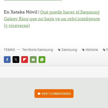
En Xataka Móvil |
Qué puede hacer el Samsung
Galaxy Ring que no haga ya un reloj inteligente
(y viceversa)
TEMAS
Territorio Samsung
Samsung
Historia
P
FACEBOOK
TWITTER
FLIPBOARD
E-
WHATSAPP
MAIL
VER
1 COMENTARIO