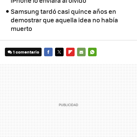
iPhone lo enviara al olvido
Samsung tardó casi quince años en
demostrar que aquella idea no había
muerto
1 comentario
FACEBOOK
TWITTER
FLIPBOARD
E-
WHATSAPP
MAIL