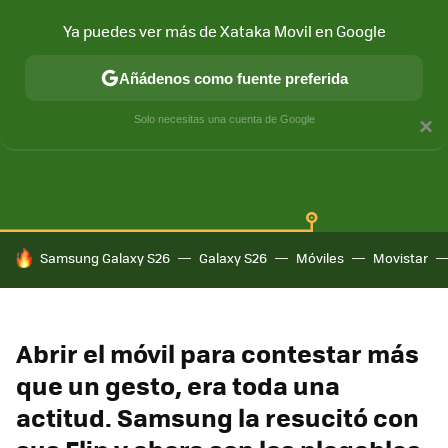
Ya puedes ver más de Xataka Movil en Google
Añádenos como fuente preferida
SAMSUNG GALAXY
ONE UI
GALAXY AI
Solo necesitas una cuenta de Google
×
HOY SE HABLA DE
Samsung Galaxy S26
Galaxy S26
Móviles
Movistar
Abrir el móvil para contestar más
que un gesto, era toda una
actitud. Samsung la resucitó con