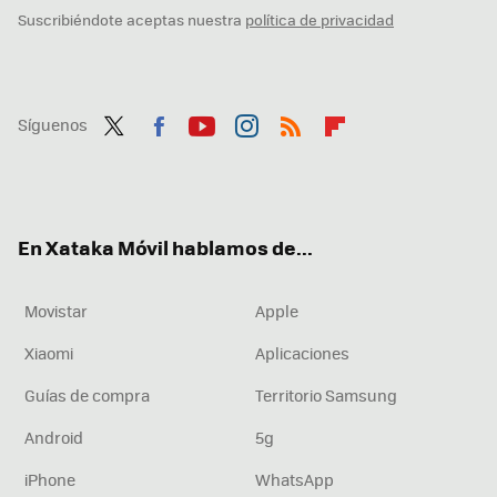
Suscribiéndote aceptas nuestra
política de privacidad
Síguenos
Twit
Fac
You
Inst
RSS
Flip
ter
ebo
tub
agr
boa
ok
e
am
rd
En Xataka Móvil hablamos de...
Movistar
Apple
Xiaomi
Aplicaciones
Guías de compra
Territorio Samsung
Android
5g
iPhone
WhatsApp