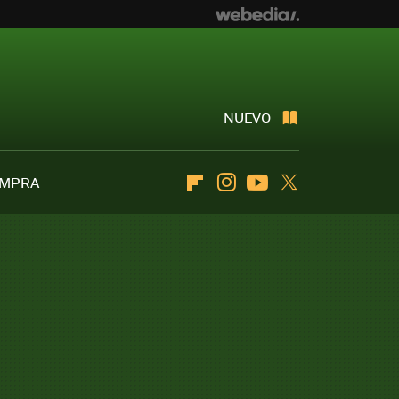
NUEVO
OMPRA
Flipboard
Instagram
Youtube
Twitter