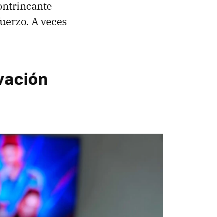
ontrincante
uerzo. A veces
ivación