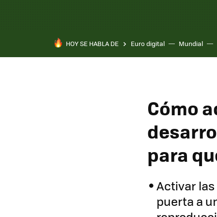
HOY SE HABLA DE
Euro digital
Mundial
Pixel 10a
Cómo ac
desarro
para qu
Activar las
puerta a u
reproducci