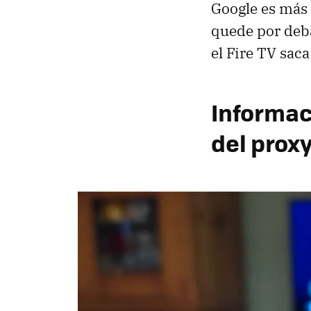
Google es más 
quede por deba
el Fire TV saca
Informac
del prox