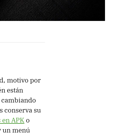
d, motivo por
én están
tá cambiando
os conserva su
s en APK
o
y un menú