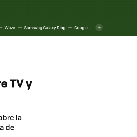
Waze
Samsung Galaxy Ring
Google
e
e TV y
abre la
a de