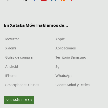
Twit
Fac
You
Inst
RSS
Flip
ter
ebo
tub
agr
boa
ok
e
am
rd
En Xataka Móvil hablamos de...
Movistar
Apple
Xiaomi
Aplicaciones
Guías de compra
Territorio Samsung
Android
5g
iPhone
WhatsApp
Smartphones Chinos
Conectividad y Redes
VER MÁS TEMAS