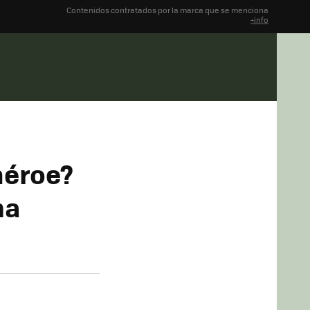
Contenidos contratados por la marca que se menciona
+info
héroe?
ma