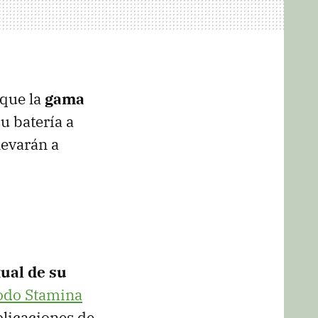
que la
gama
u batería a
levarán a
tual de su
do Stamina
plicaciones de