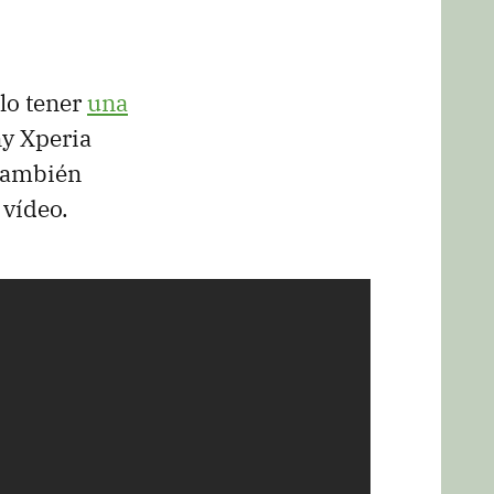
ólo tener
una
ny Xperia
 también
 vídeo.