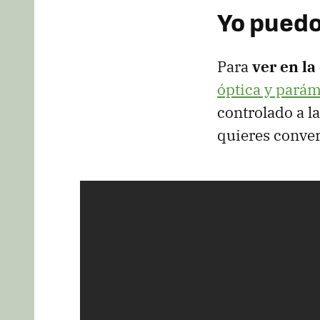
Yo puedo
Para
ver en la
óptica y pará
controlado a l
quieres conver