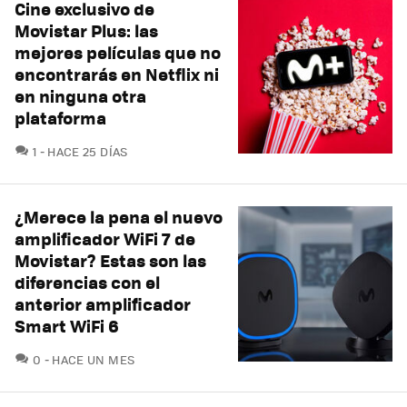
Cine exclusivo de
Movistar Plus: las
mejores películas que no
encontrarás en Netflix ni
en ninguna otra
plataforma
COMENTARIOS
1
HACE 25 DÍAS
¿Merece la pena el nuevo
amplificador WiFi 7 de
Movistar? Estas son las
diferencias con el
anterior amplificador
Smart WiFi 6
COMENTARIOS
0
HACE UN MES