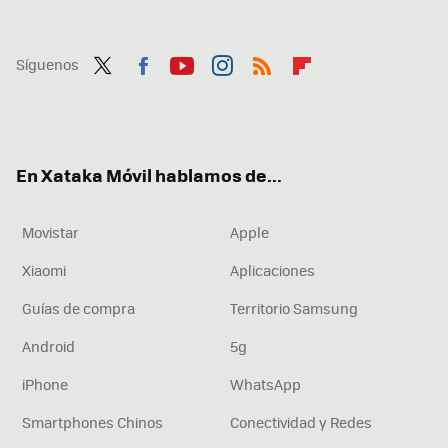
Síguenos
Twit
Fac
You
Inst
RSS
Flip
ter
ebo
tub
agr
boa
ok
e
am
rd
En Xataka Móvil hablamos de...
Movistar
Apple
Xiaomi
Aplicaciones
Guías de compra
Territorio Samsung
Android
5g
iPhone
WhatsApp
Smartphones Chinos
Conectividad y Redes