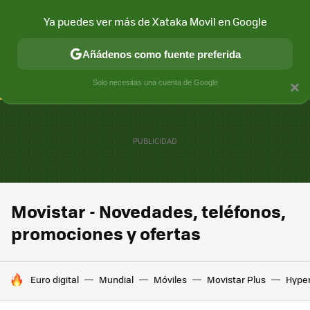
Ya puedes ver más de Xataka Movil en Google
CONECTIVIDAD
MÓVIL Y SOCIEDAD
APLICACIONES
COM
Añádenos como fuente preferida
Solo necesitas una cuenta de Google
×
Movistar - Novedades, teléfonos,
promociones y ofertas
HOY SE HABLA DE
Euro digital
Mundial
Móviles
Movistar Plus
Hype