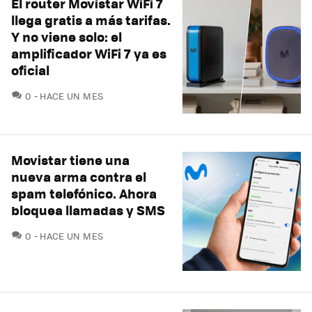
El router Movistar WiFi 7
llega gratis a más tarifas.
Y no viene solo: el
amplificador WiFi 7 ya es
oficial
COMENTARIOS
0
HACE UN MES
Movistar tiene una
nueva arma contra el
spam telefónico. Ahora
bloquea llamadas y SMS
COMENTARIOS
0
HACE UN MES