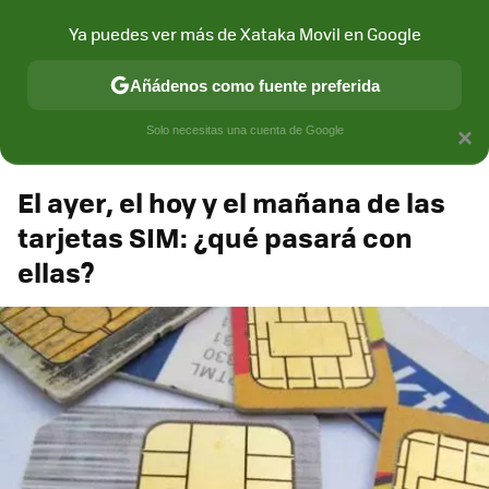
Xataka Móvil
Contenidos contratados por la
Ya puedes ver más de Xataka Movil en Google
marca que se menciona
+info
Añádenos como fuente preferida
Espacio Sony
Solo necesitas una cuenta de Google
×
El ayer, el hoy y el mañana de las
tarjetas SIM: ¿qué pasará con
ellas?