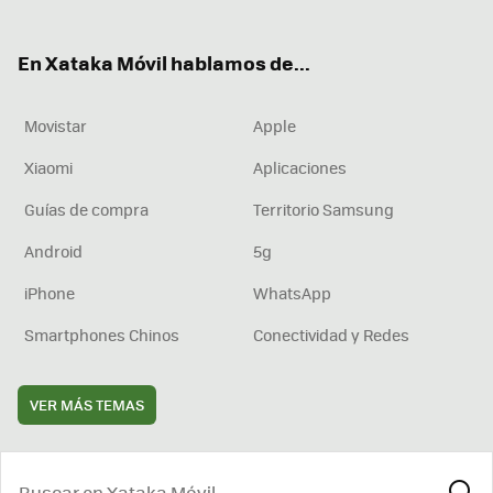
ter
ebo
tub
agr
boa
ok
e
am
rd
En Xataka Móvil hablamos de...
Movistar
Apple
Xiaomi
Aplicaciones
Guías de compra
Territorio Samsung
Android
5g
iPhone
WhatsApp
Smartphones Chinos
Conectividad y Redes
VER MÁS TEMAS