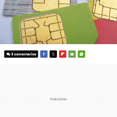
3 comentarios
FACEBOOK
TWITTER
FLIPBOARD
E-
WHATSAPP
MAIL