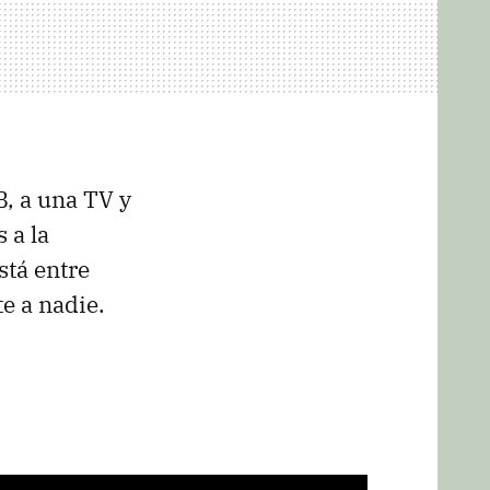
, a una TV y
 a la
está entre
e a nadie.