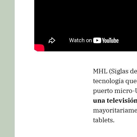
MHL (Siglas de
tecnología qu
puerto micro-U
una televisió
mayoritariame
tablets.