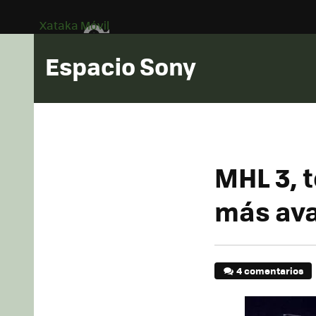
Xataka Móvil
Espacio Sony
MHL 3, 
más ava
4 comentarios