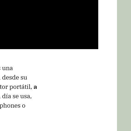
s una
l
desde su
or portátil,
a
 día se usa,
tphones o