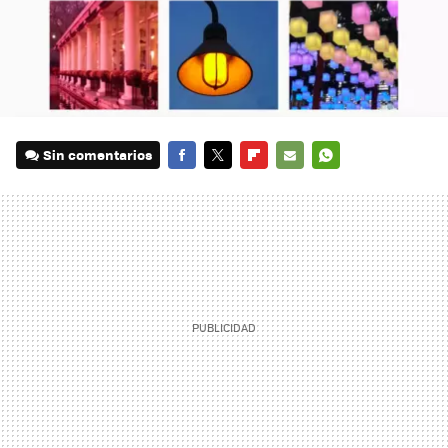
Sin comentarios
FACEBOOK
TWITTER
FLIPBOARD
E-
WHATSAPP
MAIL