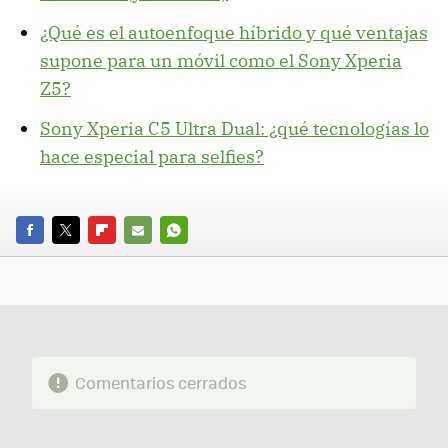
¿Qué es el autoenfoque híbrido y qué ventajas
supone para un móvil como el Sony Xperia
Z5?
Sony Xperia C5 Ultra Dual: ¿qué tecnologías lo
hace especial para selfies?
FACEBOOK
TWITTER
FLIPBOARD
E-
WHATSAPP
MAIL
Comentarios cerrados