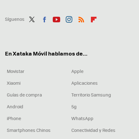
Síguenos
Twit
Fac
You
Inst
RSS
Flip
ter
ebo
tub
agr
boa
ok
e
am
rd
En Xataka Móvil hablamos de...
Movistar
Apple
Xiaomi
Aplicaciones
Guías de compra
Territorio Samsung
Android
5g
iPhone
WhatsApp
Smartphones Chinos
Conectividad y Redes