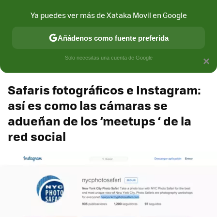
Xataka Móvil
Contenidos contratados por la
Ya puedes ver más de Xataka Movil en Google
marca que se menciona
+info
Añádenos como fuente preferida
Espacio Sony
Solo necesitas una cuenta de Google
×
Safaris fotográficos e Instagram:
así es como las cámaras se
adueñan de los ‘meetups ‘ de la
red social