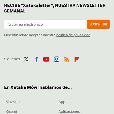
RECIBE "Xatakaletter", NUESTRA NEWSLETTER
SEMANAL
SUSCRIBIR
Suscribiéndote aceptas nuestra
política de privacidad
Síguenos
Twit
Fac
You
Inst
RSS
Flip
ter
ebo
tub
agr
boa
ok
e
am
rd
En Xataka Móvil hablamos de...
Movistar
Apple
Xiaomi
Aplicaciones