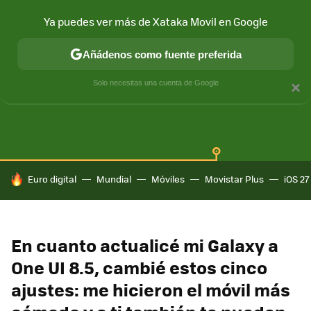
Ya puedes ver más de Xataka Movil en Google
Añádenos como fuente preferida
SAMSUNG GALAXY
ONE UI
GALAXY AI
Solo necesitas una cuenta de Google
×
HOY SE HABLA DE
Euro digital
Mundial
Móviles
Movistar Plus
iOS 27
En cuanto actualicé mi Galaxy a
One UI 8.5, cambié estos cinco
ajustes: me hicieron el móvil más