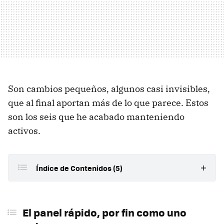
Son cambios pequeños, algunos casi invisibles,
que al final aportan más de lo que parece. Estos
son los seis que he acabado manteniendo
activos.
Índice de Contenidos (5)
El panel rápido, por fin como uno quiere
El panel rápido, por fin como uno
El fondo de pantalla que se genera con Estudio