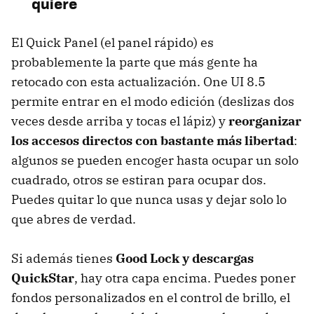
quiere
creativo
Los indicadores de la cámara que conviene limpiar
El Quick Panel (el panel rápido) es
Las carpetas del escritorio que se redimensionan
probablemente la parte que más gente ha
retocado con esta actualización. One UI 8.5
Ocultar fotos y vídeos en la galería
permite entrar en el modo edición (deslizas dos
veces desde arriba y tocas el lápiz) y
reorganizar
los accesos directos con bastante más libertad
:
algunos se pueden encoger hasta ocupar un solo
cuadrado, otros se estiran para ocupar dos.
Puedes quitar lo que nunca usas y dejar solo lo
que abres de verdad.
Si además tienes
Good Lock y descargas
QuickStar
, hay otra capa encima. Puedes poner
fondos personalizados en el control de brillo, el