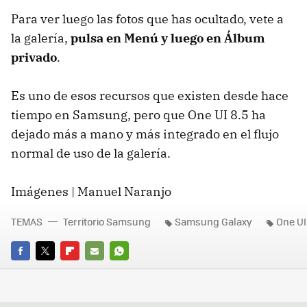
Para ver luego las fotos que has ocultado, vete a
la galería,
pulsa en Menú y luego en Álbum
privado
.
Es uno de esos recursos que existen desde hace
tiempo en Samsung, pero que One UI 8.5 ha
dejado más a mano y más integrado en el flujo
normal de uso de la galería.
Imágenes | Manuel Naranjo
TEMAS
Territorio Samsung
Samsung Galaxy
One UI
FACEBOOK
TWITTER
FLIPBOARD
E-
WHATSAPP
MAIL