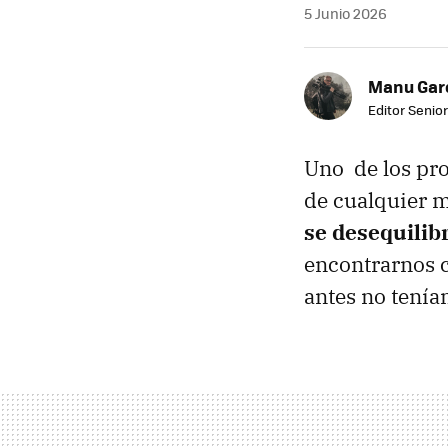
5 Junio 2026
Manu Garc
Editor Senior
Uno de los pr
de cualquier m
se desequilib
encontrarnos c
antes no tení