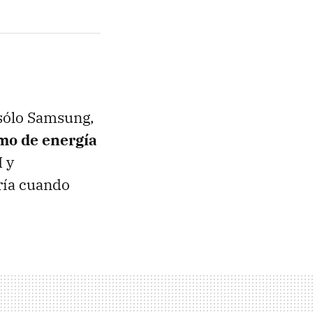
sólo Samsung,
mo de energía
 y
ería cuando