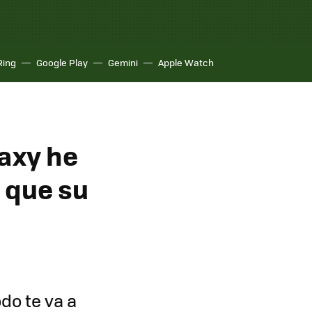
Ring
Google Play
Gemini
Apple Watch
axy he
 que su
do te va a