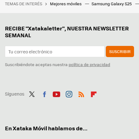
TEMAS DE INTERÉS
Mejores móviles
Samsung Galaxy S25
RECIBE "Xatakaletter", NUESTRA NEWSLETTER
SEMANAL
SUSCRIBIR
Suscribiéndote aceptas nuestra
política de privacidad
Síguenos
Twit
Fac
You
Inst
RSS
Flip
ter
ebo
tub
agr
boa
ok
e
am
rd
En Xataka Móvil hablamos de...