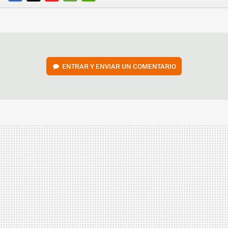
FACEBOOK
TWITTER
FLIPBOARD
E-
WHATSAPP
MAIL
ENTRAR Y ENVIAR UN COMENTARIO