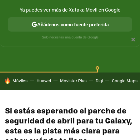
Ya puedes ver más de Xataka Movil en Google
Añádenos como fuente preferida
SAMSUNG GALAXY
ONE UI
GALAXY AI
Solo necesitas una cuenta de Google
×
HOY SE HABLA DE
Móviles
Huawei
Movistar Plus
Digi
Google Maps
Si estás esperando el parche de
seguridad de abril para tu Galaxy,
esta es la pista más clara para