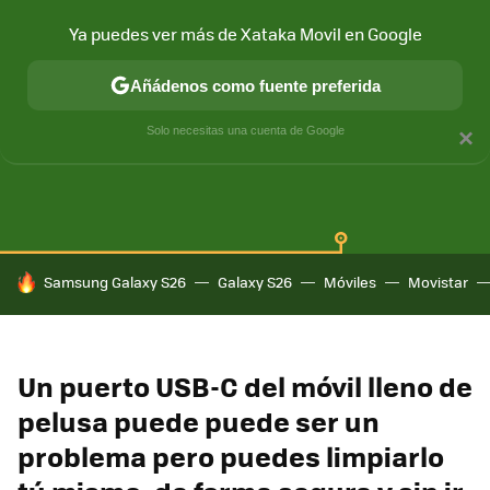
Ya puedes ver más de Xataka Movil en Google
Añádenos como fuente preferida
SAMSUNG GALAXY
ONE UI
GALAXY AI
Solo necesitas una cuenta de Google
×
HOY SE HABLA DE
Samsung Galaxy S26
Galaxy S26
Móviles
Movistar
Un puerto USB-C del móvil lleno de
pelusa puede puede ser un
problema pero puedes limpiarlo