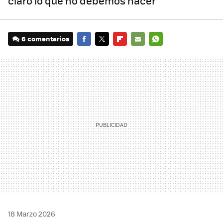
claro lo que no debemos hacer
6 comentarios
FACEBOOK
TWITTER
FLIPBOARD
E-
WHATSAPP
MAIL
18 Marzo 2026