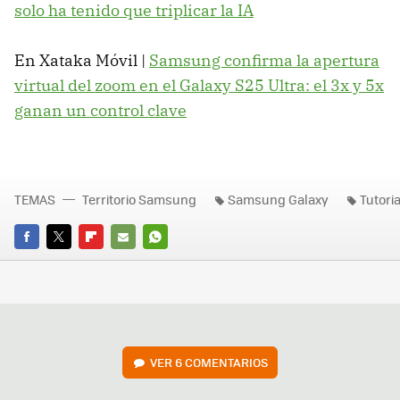
solo ha tenido que triplicar la IA
En Xataka Móvil |
Samsung confirma la apertura
virtual del zoom en el Galaxy S25 Ultra: el 3x y 5x
ganan un control clave
TEMAS
Territorio Samsung
Samsung Galaxy
Tutori
FACEBOOK
TWITTER
FLIPBOARD
E-
WHATSAPP
MAIL
VER
6 COMENTARIOS