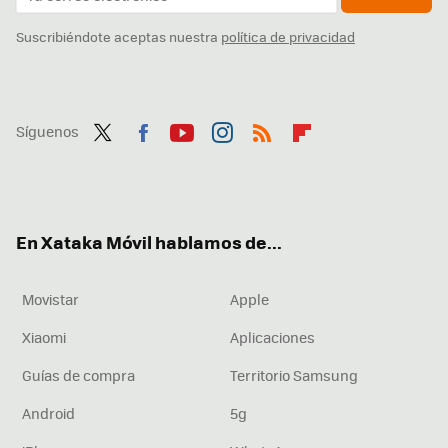
Suscribiéndote aceptas nuestra
política de privacidad
Síguenos
Twit
Fac
You
Inst
RSS
Flip
ter
ebo
tub
agr
boa
ok
e
am
rd
En Xataka Móvil hablamos de...
Movistar
Apple
Xiaomi
Aplicaciones
Guías de compra
Territorio Samsung
Android
5g