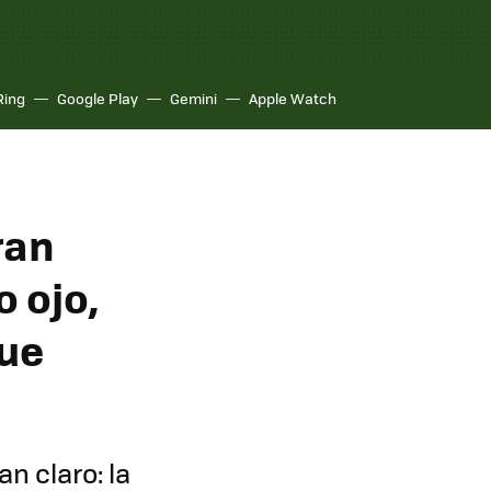
Ring
Google Play
Gemini
Apple Watch
ran
o ojo,
que
n claro: la