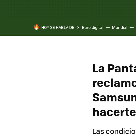
HOY SE HABLA DE
Euro digital
Mundial
La Panta
reclamo 
Samsung
hacerte
Las condicion