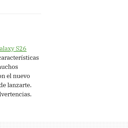
alaxy S26
características
 muchos
on el nuevo
de lanzarte.
dvertencias.