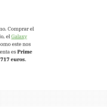
mo. Comprar el
o, el
Galaxy
como este nos
uenta es
Prime
r
717 euros
.