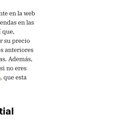
nte en la web
iendas en las
í que,
r su precio
s anteriores
ras. Además,
si no eres
o
, que esta
tial