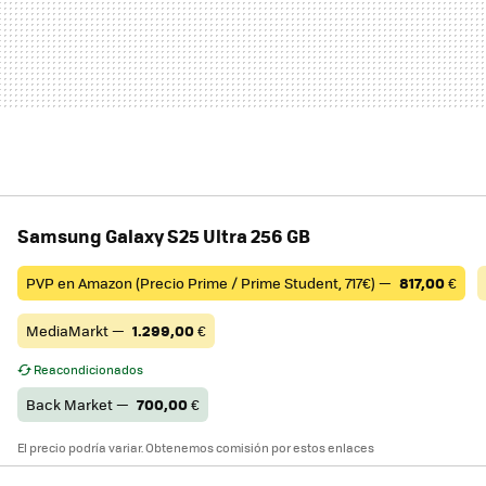
Samsung Galaxy S25 Ultra 256 GB
PVP en Amazon (Precio Prime / Prime Student, 717€) —
817,00
€
MediaMarkt —
1.299,00
€
Reacondicionados
Back Market —
700,00
€
El precio podría variar. Obtenemos comisión por estos enlaces