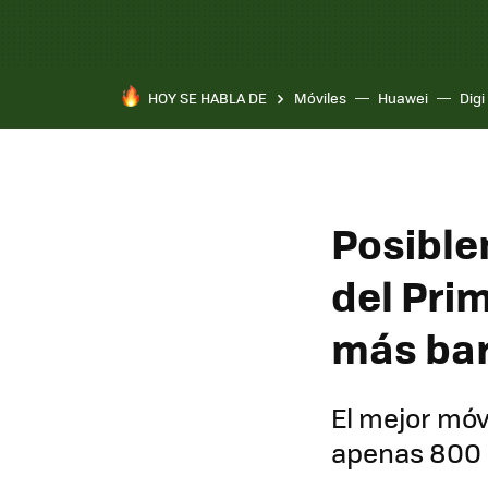
HOY SE HABLA DE
Móviles
Huawei
Digi
Posible
del Prim
más bar
El mejor móv
apenas 800 e