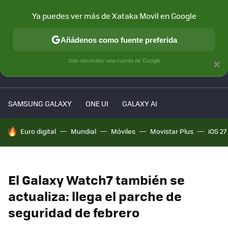
Ya puedes ver más de Xataka Movil en Google
MENÚ
NUEVO
Añádenos como fuente preferida
Solo necesitas una cuenta de Google
×
PATROCINA
SAMSUNG GALAXY
ONE UI
GALAXY AI
HOY SE HABLA DE
Euro digital
Mundial
Móviles
Movistar Plus
iOS 27
El Galaxy Watch7 también se
actualiza: llega el parche de
seguridad de febrero