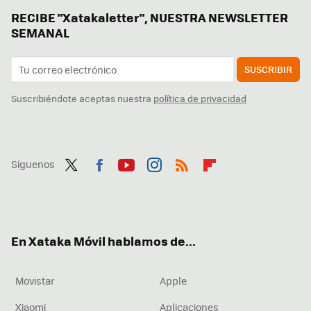
RECIBE "Xatakaletter", NUESTRA NEWSLETTER
SEMANAL
SUSCRIBIR
Suscribiéndote aceptas nuestra
política de privacidad
Síguenos
Twit
Fac
You
Inst
RSS
Flip
ter
ebo
tub
agr
boa
ok
e
am
rd
En Xataka Móvil hablamos de...
Movistar
Apple
Xiaomi
Aplicaciones