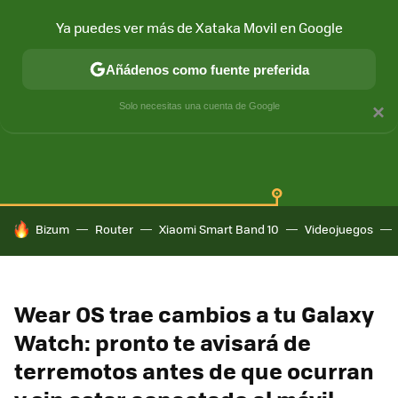
Ya puedes ver más de Xataka Movil en Google
Añádenos como fuente preferida
SAMSUNG GALAXY
ONE UI
GALAXY AI
Solo necesitas una cuenta de Google
×
HOY SE HABLA DE
Bizum
Router
Xiaomi Smart Band 10
Videojuegos
Wear OS trae cambios a tu Galaxy
Watch: pronto te avisará de
terremotos antes de que ocurran