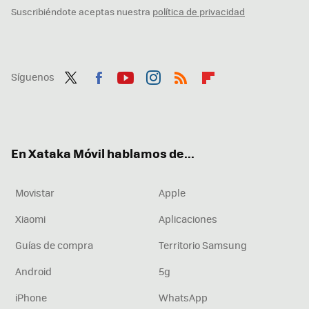
Suscribiéndote aceptas nuestra
política de privacidad
Síguenos
Twit
Fac
You
Inst
RSS
Flip
ter
ebo
tub
agr
boa
ok
e
am
rd
En Xataka Móvil hablamos de...
Movistar
Apple
Xiaomi
Aplicaciones
Guías de compra
Territorio Samsung
Android
5g
iPhone
WhatsApp