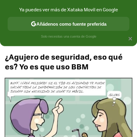
Xataka Móvil
Contenidos contratados por la
Ya puedes ver más de Xataka Movil en Google
marca que se menciona
+info
Añádenos como fuente preferida
BBM para todos
Solo necesitas una cuenta de Google
×
¿Agujero de seguridad, eso qué
es? Yo es que uso BBM