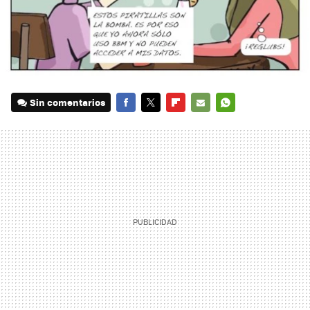
Sin comentarios
FACEBOOK
TWITTER
FLIPBOARD
E-
WHATSAPP
MAIL