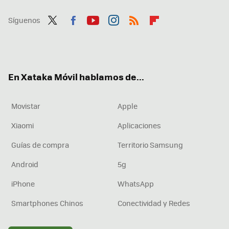
Síguenos
Twit
Fac
You
Inst
RSS
Flip
ter
ebo
tub
agr
boa
ok
e
am
rd
En Xataka Móvil hablamos de...
Movistar
Apple
Xiaomi
Aplicaciones
Guías de compra
Territorio Samsung
Android
5g
iPhone
WhatsApp
Smartphones Chinos
Conectividad y Redes