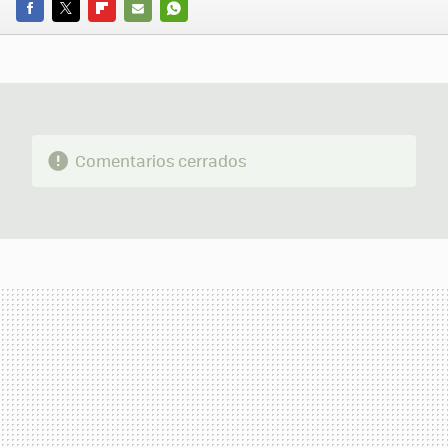
FACEBOOK
TWITTER
FLIPBOARD
E-
WHATSAPP
MAIL
Comentarios cerrados