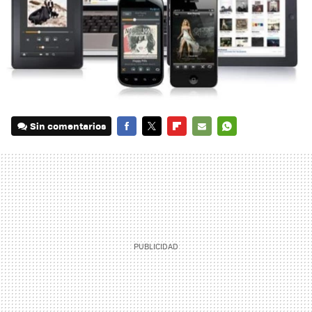
Sin comentarios
FACEBOOK
TWITTER
FLIPBOARD
E-
WHATSAPP
MAIL