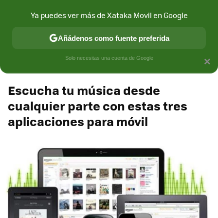
Xataka Móvil
Contenidos contratados por la
Ya puedes ver más de Xataka Movil en Google
marca que se menciona
+info
Añádenos como fuente preferida
Espacio MÁSMÓV!L
Solo necesitas una cuenta de Google
×
Escucha tu música desde
cualquier parte con estas tres
aplicaciones para móvil