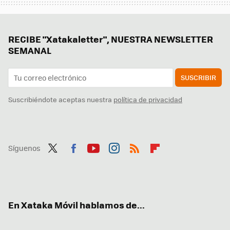
RECIBE "Xatakaletter", NUESTRA NEWSLETTER
SEMANAL
SUSCRIBIR
Suscribiéndote aceptas nuestra
política de privacidad
Síguenos
Twit
Fac
You
Inst
RSS
Flip
ter
ebo
tub
agr
boa
ok
e
am
rd
En Xataka Móvil hablamos de...