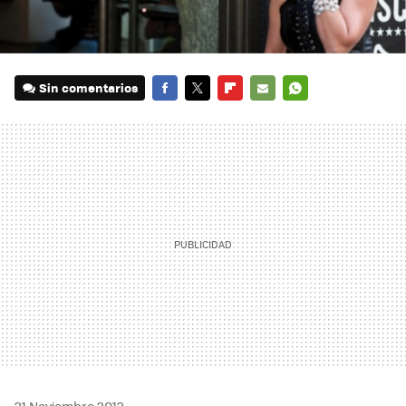
Sin comentarios
FACEBOOK
TWITTER
FLIPBOARD
E-
WHATSAPP
MAIL