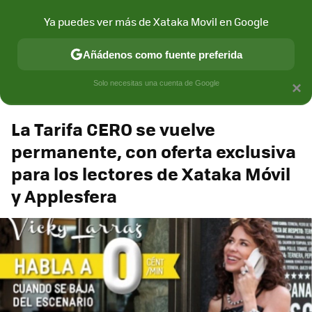
Xataka Móvil
Contenidos contratados por la
Ya puedes ver más de Xataka Movil en Google
marca que se menciona
+info
Añádenos como fuente preferida
Espacio MÁSMÓV!L
Solo necesitas una cuenta de Google
×
La Tarifa CERO se vuelve
permanente, con oferta exclusiva
para los lectores de Xataka Móvil
y Applesfera