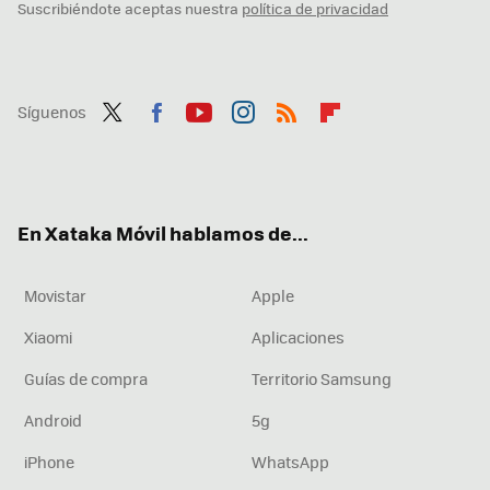
Suscribiéndote aceptas nuestra
política de privacidad
Síguenos
Twit
Fac
You
Inst
RSS
Flip
ter
ebo
tub
agr
boa
ok
e
am
rd
En Xataka Móvil hablamos de...
Movistar
Apple
Xiaomi
Aplicaciones
Guías de compra
Territorio Samsung
Android
5g
iPhone
WhatsApp