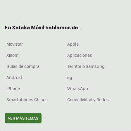
Twit
Fac
You
Inst
RSS
Flip
ter
ebo
tub
agr
boa
ok
e
am
rd
En Xataka Móvil hablamos de...
Movistar
Apple
Xiaomi
Aplicaciones
Guías de compra
Territorio Samsung
Android
5g
iPhone
WhatsApp
Smartphones Chinos
Conectividad y Redes
VER MÁS TEMAS