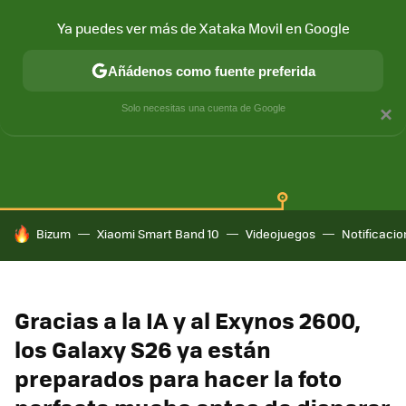
Ya puedes ver más de Xataka Movil en Google
Añádenos como fuente preferida
SAMSUNG GALAXY
ONE UI
GALAXY AI
Solo necesitas una cuenta de Google
×
HOY SE HABLA DE
Bizum
Xiaomi Smart Band 10
Videojuegos
Notificaci
Gracias a la IA y al Exynos 2600,
los Galaxy S26 ya están
preparados para hacer la foto