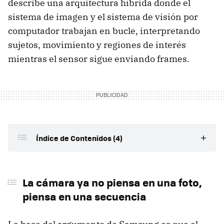
describe una arquitectura híbrida donde el
sistema de imagen y el sistema de visión por
computador trabajan en bucle, interpretando
sujetos, movimiento y regiones de interés
mientras el sensor sigue enviando frames.
Índice de Contenidos (4)
La cámara ya no piensa en una foto, piensa en una
secuencia
La cámara ya no piensa en una foto,
piensa en una secuencia
VPS en Exynos 2600: un subsistema dedicado para
mirar antes de capturar