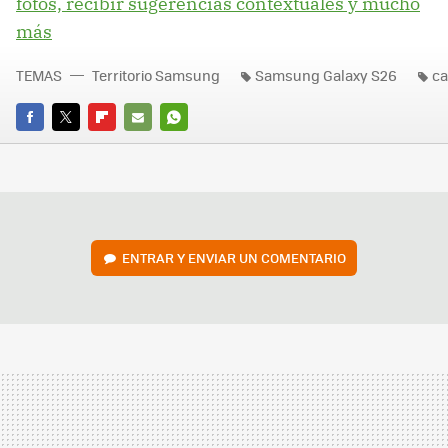
fotos, recibir sugerencias contextuales y mucho
más
TEMAS
Territorio Samsung
Samsung Galaxy S26
c
FACEBOOK
TWITTER
FLIPBOARD
E-
WHATSAPP
MAIL
ENTRAR Y ENVIAR UN COMENTARIO