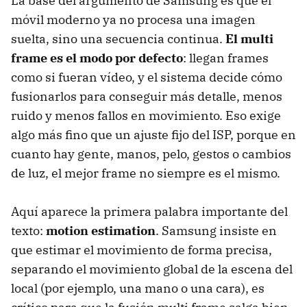
La base del argumento de Samsung es que el
El ejemplo más de persona normal: fotos de grupo
sin repetir toma
móvil moderno ya no procesa una imagen
suelta, sino una secuencia continua.
El multi
CAX y segmentación: tratar piel, pelo y detalle como
regiones distintas
frame es el modo por defecto
: llegan frames
como si fueran vídeo, y el sistema decide cómo
fusionarlos para conseguir más detalle, menos
ruido y menos fallos en movimiento. Eso exige
algo más fino que un ajuste fijo del ISP, porque en
cuanto hay gente, manos, pelo, gestos o cambios
de luz, el mejor frame no siempre es el mismo.
Aquí aparece la primera palabra importante del
texto:
motion estimation
. Samsung insiste en
que estimar el movimiento de forma precisa,
separando el movimiento global de la escena del
local (por ejemplo, una mano o una cara), es