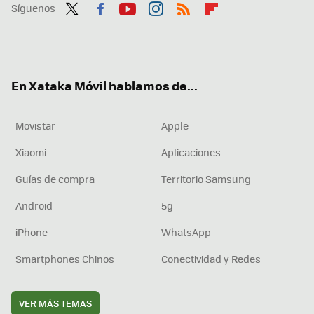
Síguenos
Twit
Fac
You
Inst
RSS
Flip
ter
ebo
tub
agr
boa
ok
e
am
rd
En Xataka Móvil hablamos de...
Movistar
Apple
Xiaomi
Aplicaciones
Guías de compra
Territorio Samsung
Android
5g
iPhone
WhatsApp
Smartphones Chinos
Conectividad y Redes
VER MÁS TEMAS