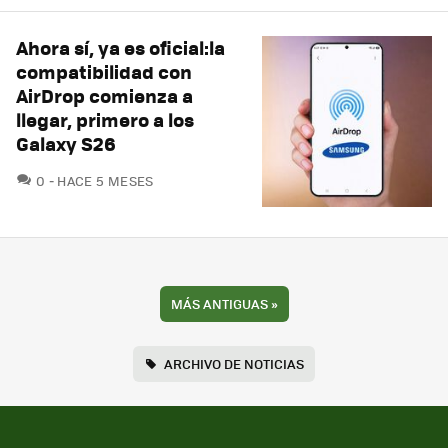
Ahora sí, ya es oficial:la
compatibilidad con
AirDrop comienza a
llegar, primero a los
Galaxy S26
COMENTARIOS
0
HACE 5 MESES
MÁS ANTIGUAS
»
ARCHIVO DE NOTICIAS