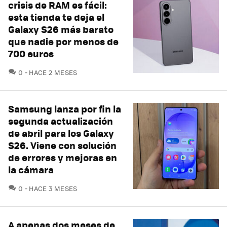
crisis de RAM es fácil:
esta tienda te deja el
Galaxy S26 más barato
que nadie por menos de
700 euros
COMENTARIOS
0
HACE 2 MESES
Samsung lanza por fin la
segunda actualización
de abril para los Galaxy
S26. Viene con solución
de errores y mejoras en
la cámara
COMENTARIOS
0
HACE 3 MESES
A apenas dos meses de