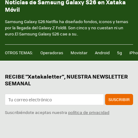
Noticias de Samsung Galaxy S26 en Xataka
Móvil
Samsung Galaxy S26:Netflix ha diseñado fondos, iconos y temas
por la llegada del Galaxy Z Fold8. Son cinco y no cuestan ni un
euro.El Samsung Galaxy S26 cae a su..
OTROS TEMAS:
Operadoras
Movistar
Android
5g
iPh
RECIBE "Xatakaletter", NUESTRA NEWSLETTER
SEMANAL
SUSCRIBIR
Suscribiéndote aceptas nuestra
política de privacidad