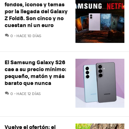
fondos, iconos y temas
por la llegada del Galaxy
Z Fold8. Son cinco y no
cuestan ni un euro
COMENTARIOS
0
HACE 10 DÍAS
El Samsung Galaxy S26
cae a su precio mínimo:
pequeño, matón y más
barato que nunca
COMENTARIOS
0
HACE 12 DÍAS
Vuelve el ofertón: el