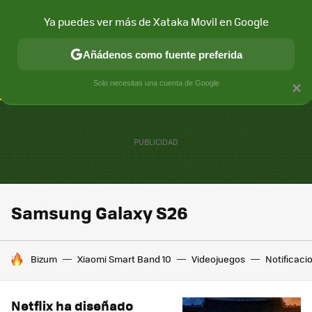
Ya puedes ver más de Xataka Movil en Google
CONECTIVIDAD
MÓVIL Y SOCIEDAD
APLICACIONES
COM
Añádenos como fuente preferida
Solo necesitas una cuenta de Google
×
Samsung Galaxy S26
HOY SE HABLA DE
Bizum
Xiaomi Smart Band 10
Videojuegos
Notificaci
Netflix ha diseñado