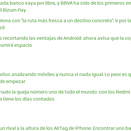
ada banco vaya por libre, y BBVA ha sido de los primeros e
il Bizum Pay
lona con "la ruta más fresca a un destino concreto". Ir por
cil
s recortando las ventajas de Android: ahora avisa que la c
sumirá espacio
ños analizando móviles y nunca vi nada igual. Lo peor es que
 de empezar
ado la queja número uno de todo el mundo: con los Redmi N
 tiene los días contados
un rival a la altura de los AirTag de iPhone. Encontrar uno 