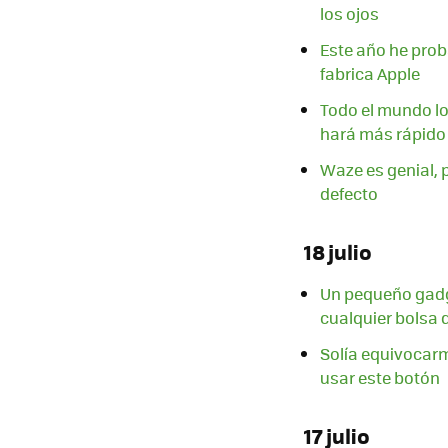
los ojos
Este año he prob
fabrica Apple
Todo el mundo lo 
hará más rápido
Waze es genial, 
defecto
18 julio
Un pequeño gadge
cualquier bolsa
Solía equivocar
usar este botón
17 julio