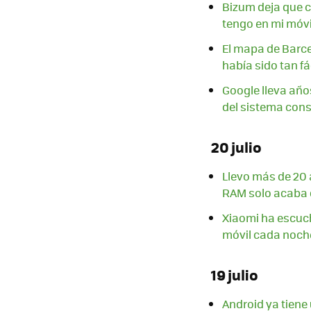
Bizum deja que c
tengo en mi móv
El mapa de Barce
había sido tan fá
Google lleva año
del sistema con
20 julio
Llevo más de 20 a
RAM solo acaba
Xiaomi ha escuch
móvil cada noche
19 julio
Android ya tiene 