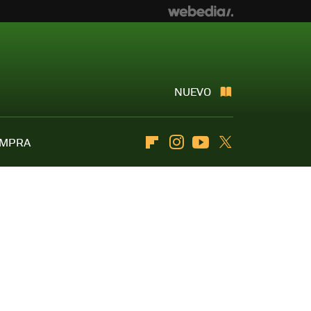
NUEVO
OMPRA
Flipboard
Instagram
Youtube
Twitter