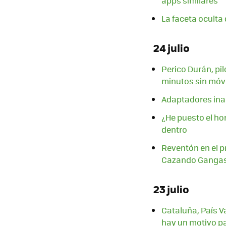
apps similares
La faceta oculta
24 julio
Perico Durán, pi
minutos sin móvi
Adaptadores ina
¿He puesto el ho
dentro
Reventón en el pr
Cazando Ganga
23 julio
Cataluña, País V
hay un motivo pa