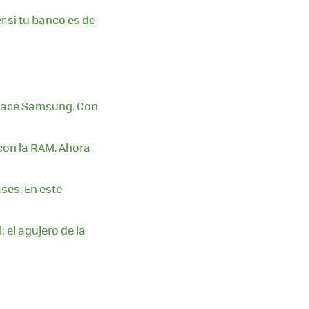
 si tu banco es de
 hace Samsung. Con
 con la RAM. Ahora
ses. En este
l: el agujero de la