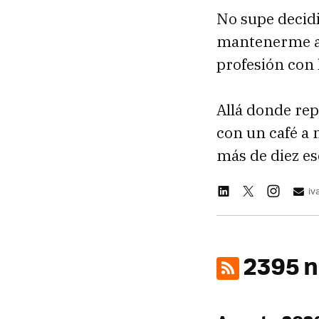
No supe decidi
mantenerme a 
profesión con l
Allá donde rep
con un café a
más de diez es
iv
2395 n