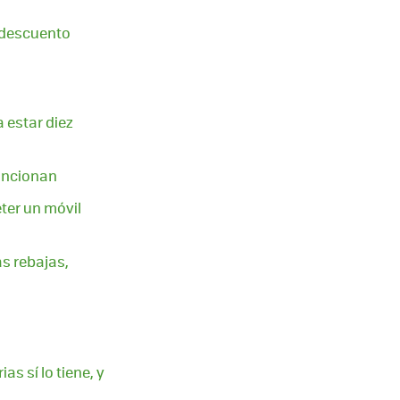
s descuento
 estar diez
uncionan
ter un móvil
ás rebajas,
s sí lo tiene, y