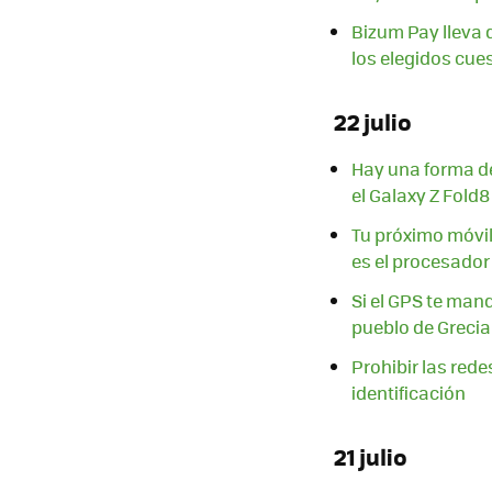
Bizum Pay lleva 
los elegidos cu
22 julio
Hay una forma de
el Galaxy Z Fold8
Tu próximo móvil 
es el procesador
Si el GPS te man
pueblo de Grecia
Prohibir las redes
identificación
21 julio