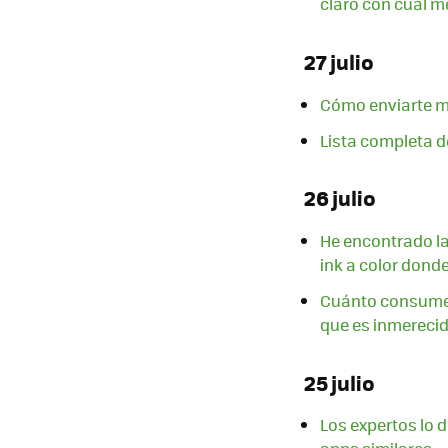
claro con cuál m
27 julio
Cómo enviarte m
Lista completa de
26 julio
He encontrado la
ink a color dond
Cuánto consume l
que es inmereci
25 julio
Los expertos lo 