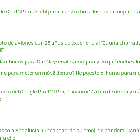
 de ChatGPT más útil para nuestro bolsillo: buscar cupone
loto de aviones con 25 años de experiencia: "Es una chorrada
l"
lámbricos para CarPlay: cuáles comprar y en qué coches f
rno para meter un móvil dentro? He puesto el horno para me
ecio del Google Pixel 10 Pro, el Xiaomi 17 a tiro de oferta y m
s
asco o Andalucía nunca tendrán su emoji de bandera. Canaria
ra ello