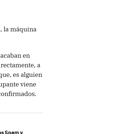
), la máquina
 acaban en
irectamente, a
que, es alguien
cupante viene
 confirmados.
as Spam y