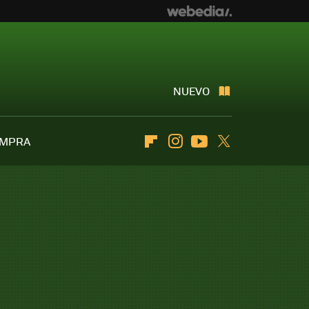
NUEVO
OMPRA
Flipboard
Instagram
Youtube
Twitter