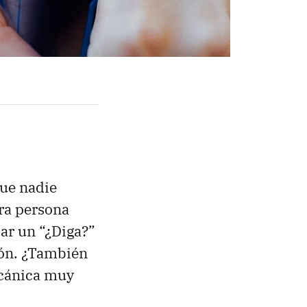
que nadie
tra persona
zar un “¿Diga?”
ción. ¿También
ecánica muy