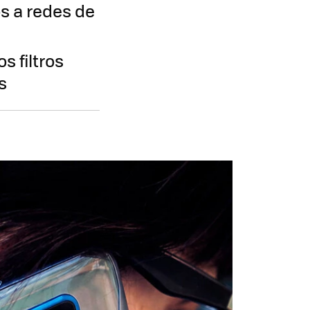
s a redes de
s filtros
s