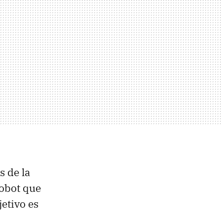
s de la
robot que
etivo es