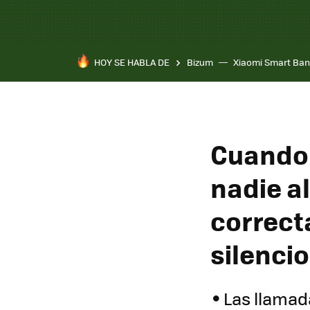
HOY SE HABLA DE
Bizum
Xiaomi Smart Ban
Cuando 
nadie a
correct
silenci
Las llamad