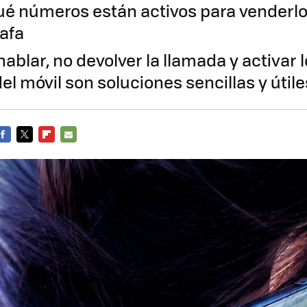
qué números están activos para venderlo
afa
hablar, no devolver la llamada y activar lo
l móvil son soluciones sencillas y útile
FACEBOOK
TWITTER
FLIPBOARD
E-
MAIL