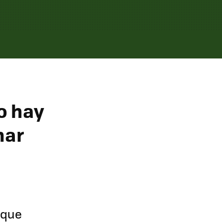
o hay
nar
 que